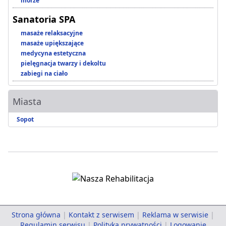
morze
Sanatoria SPA
masaże relaksacyjne
masaże upiększające
medycyna estetyczna
pielęgnacja twarzy i dekoltu
zabiegi na ciało
Miasta
Sopot
Strona główna
|
Kontakt z serwisem
|
Reklama w serwisie
|
Regulamin serwisu
|
Polityka prywatności
|
Logowanie