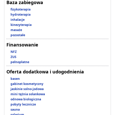
Baza zabiegowa
fizykoterapia
hydroterapia
inhalacje
kinezyterapia
masaże
pozostałe
Finansowanie
NFZ
ZUS
pełnopłatne
Oferta dodatkowa i udogodnienia
basen
gabinet kosmetyczny
jaskinie solno-jodowa
mini tężnia solankowa
odnowa biologiczna
pobyty lecznicze
sauna
solarium