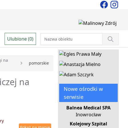
Ulubione (0)
gi na
pomorskie
iczej na
Nowe ośrodki w
serwisie
Balnea Medical SPA
Inowrocław
ry
Kolejowy Szpital
Pokaż na mapie