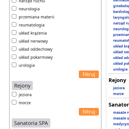
dermatol
narząd ruchu
ginekolo
neurologia
kardiolo
przemiana materii
laryngol
narząd r
reumatologia
neurolog
układ krążenia
przemian
reumatol
układ nerwowy
układ kr
układ oddechowy
układ n
układ pokarmowy
układ o
układ p
urologia
urologia
Rejony
Rejony
jeziora
morze
jeziora
morze
Sanator
masaże r
masaże u
Sanatoria SPA
medycyna