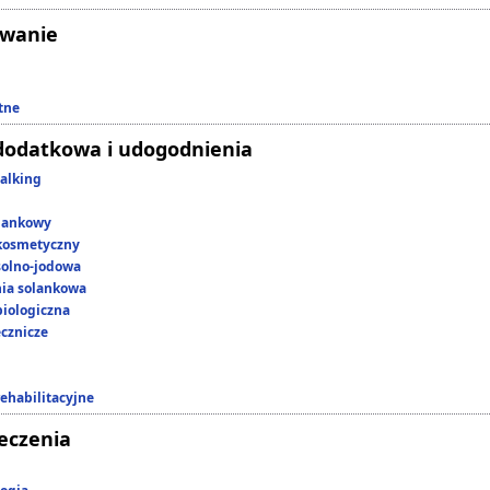
owanie
tne
dodatkowa i udogodnienia
alking
lankowy
kosmetyczny
 solno-jodowa
nia solankowa
iologiczna
ecznicze
rehabilitacyjne
leczenia