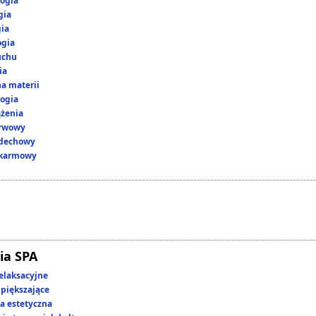
ogia
gia
gia
ogia
uchu
ia
a materii
ogia
ążenia
erwowy
ddechowy
okarmowy
ia SPA
elaksacyjne
piększające
 estetyczna