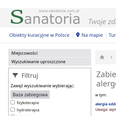
|
|
Obiekty kuracyjne w Polsce
Na mapie
Tur
Miejscowości
Wyszukiwanie uproszczone
Strona 
Zabie
Filtruj
alerg
Zawęź wyszukiwanie wybierając:
Baza zabiegowa
w tym:
fizykoterapia
alergia od
Uwaga: wyni
hydroterapia