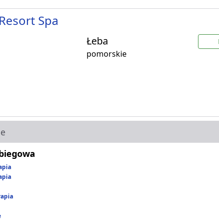
Resort Spa
Łeba
pomorskie
ie
abiegowa
apia
apia
rapia
e