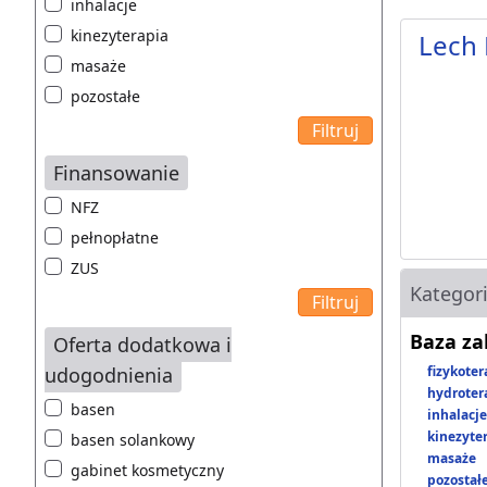
inhalacje
kinezyterapia
Lech 
masaże
pozostałe
Finansowanie
NFZ
pełnopłatne
ZUS
Kategor
Baza z
Oferta dodatkowa i
udogodnienia
fizykoter
hydroter
basen
inhalacje
kinezyte
basen solankowy
masaże
gabinet kosmetyczny
pozostał