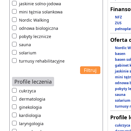
jaskinie solno-jodowa
Finans
mini tężnia solankowa
NFZ
Nordic Walking
ZUS
odnowa biologiczna
pełnopła
pobyty lecznicze
Oferta 
sauna
Nordic W
solarium
basen
basen so
turnusy rehabilitacyjne
gabinet 
jaskinie
mini tęż
Profile leczenia
odnowa b
pobyty l
cukrzyca
sauna
dermatologia
solarium
turnusy 
ginekologia
kardiologia
Profile 
laryngologia
cukrzyca