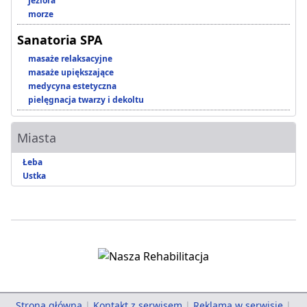
jeziora
morze
Sanatoria SPA
masaże relaksacyjne
masaże upiększające
medycyna estetyczna
pielęgnacja twarzy i dekoltu
Miasta
Łeba
Ustka
Strona główna
|
Kontakt z serwisem
|
Reklama w serwisie
|