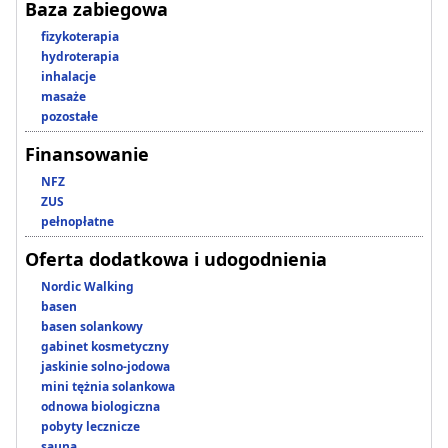
Baza zabiegowa
fizykoterapia
hydroterapia
inhalacje
masaże
pozostałe
Finansowanie
NFZ
ZUS
pełnopłatne
Oferta dodatkowa i udogodnienia
Nordic Walking
basen
basen solankowy
gabinet kosmetyczny
jaskinie solno-jodowa
mini tężnia solankowa
odnowa biologiczna
pobyty lecznicze
sauna