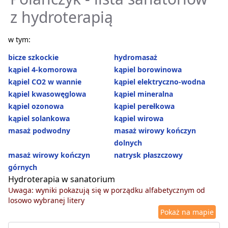
z hydroterapią
w tym:
bicze szkockie
hydromasaż
kąpiel 4-komorowa
kąpiel borowinowa
kąpiel CO2 w wannie
kąpiel elektryczno-wodna
kąpiel kwasowęglowa
kąpiel mineralna
kąpiel ozonowa
kąpiel perełkowa
kąpiel solankowa
kąpiel wirowa
masaż podwodny
masaż wirowy kończyn
dolnych
masaż wirowy kończyn
natrysk płaszczowy
górnych
Hydroterapia w sanatorium
Uwaga: wyniki pokazują się w porządku alfabetycznym od
losowo wybranej litery
Pokaż na mapie