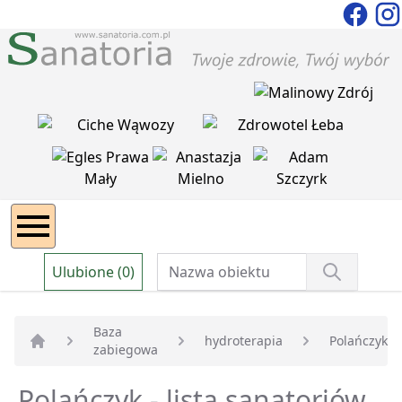
Ulubione (0)
Baza
hydroterapia
Polańczyk
zabiegowa
Strona główna
Polańczyk - lista sanatoriów