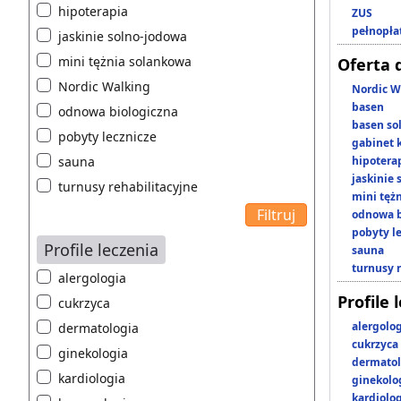
hipoterapia
ZUS
pełnopła
jaskinie solno-jodowa
mini tężnia solankowa
Oferta 
Nordic Walking
Nordic W
basen
odnowa biologiczna
basen so
pobyty lecznicze
gabinet 
sauna
hipotera
jaskinie
turnusy rehabilitacyjne
mini tęż
odnowa b
pobyty l
Profile leczenia
sauna
turnusy 
alergologia
Profile 
cukrzyca
alergolo
dermatologia
cukrzyca
ginekologia
dermatol
kardiologia
ginekolo
kardiolo