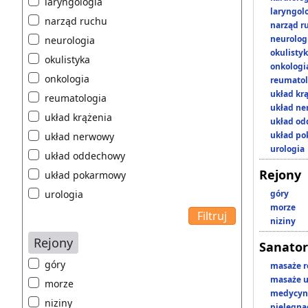
laryngologia
laryngol
narząd ruchu
narząd r
neurolog
neurologia
okulisty
okulistyka
onkologi
onkologia
reumatol
układ kr
reumatologia
układ n
układ krążenia
układ o
układ p
układ nerwowy
urologia
układ oddechowy
Rejony
układ pokarmowy
urologia
góry
morze
niziny
Rejony
Sanator
góry
masaże r
masaże u
morze
medycyna
niziny
pielęgnac