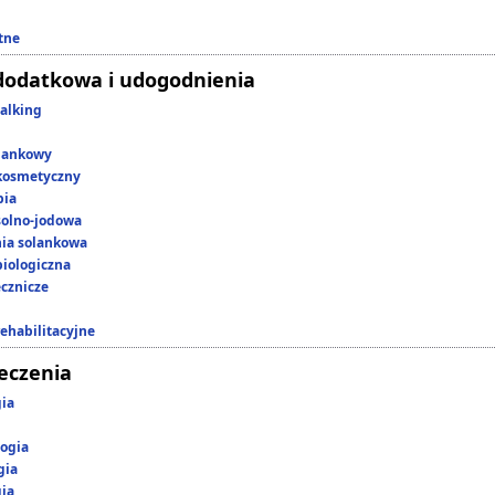
tne
dodatkowa i udogodnienia
alking
lankowy
kosmetyczny
pia
 solno-jodowa
nia solankowa
iologiczna
ecznicze
rehabilitacyjne
leczenia
gia
ogia
gia
gia