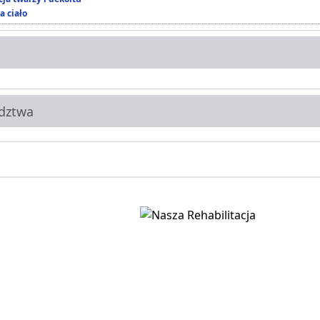
a ciało
dztwa