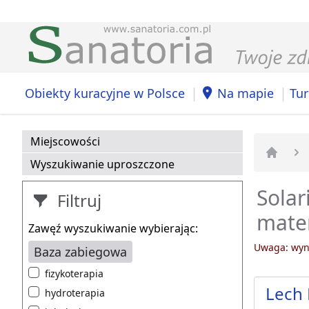
|
|
Obiekty kuracyjne w Polsce
Na mapie
Tur
Miejscowości
Wyszukiwanie uproszczone
Strona 
Solar
Filtruj
mater
Zawęź wyszukiwanie wybierając:
Uwaga: wyni
Baza zabiegowa
fizykoterapia
Lech 
hydroterapia