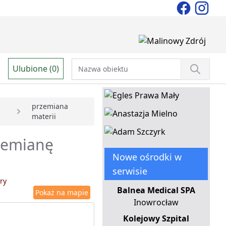
Ulubione (0)
przemiana
materii
rzemianę
Nowe ośrodki w
serwisie
ry
Balnea Medical SPA
Pokaż na mapie
Inowrocław
Kolejowy Szpital