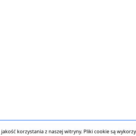
t z serwisem
|
Reklama w serwisie
|
Regulamin serwisu
|
Polityka
jakość korzystania z naszej witryny. Pliki cookie są wykor