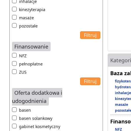
inhalacje
kinezyterapia
masaże
pozostałe
Finansowanie
NFZ
Kategor
pełnopłatne
ZUS
Baza z
fizykoter
hydroter
Oferta dodatkowa i
inhalacje
kinezyte
udogodnienia
masaże
basen
pozostał
basen solankowy
Finans
gabinet kosmetyczny
NFZ