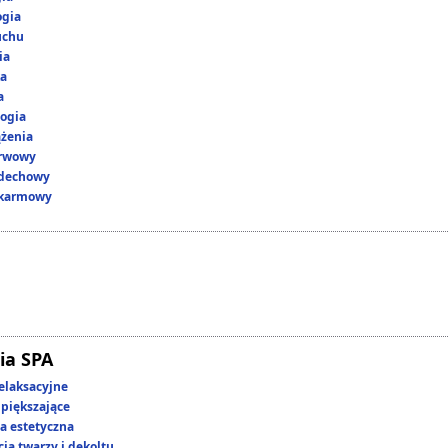
ogia
uchu
ia
ka
a
ogia
ążenia
erwowy
ddechowy
okarmowy
ia SPA
elaksacyjne
piększające
 estetyczna
ja twarzy i dekoltu