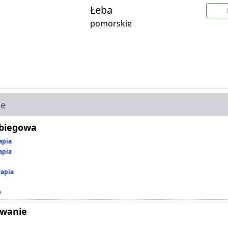
Łeba
pomorskie
ie
abiegowa
apia
apia
rapia
e
owanie