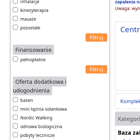
inhalacje
zapalenia 
Uwaga: wyni
kinezyterapia
masaże
Centr
pozostałe
Finansowanie
pełnopłatne
Oferta dodatkowa i
udogodnienia
basen
Komplek
mini tężnia solankowa
Nordic Walking
Kategor
odnowa biologiczna
Baza z
pobyty lecznicze