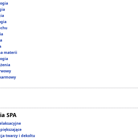
ogia
gia
gia
ogia
uchu
ia
ka
a
a materii
ogia
ążenia
erwowy
okarmowy
ia SPA
elaksacyjne
piększające
ja twarzy i dekoltu