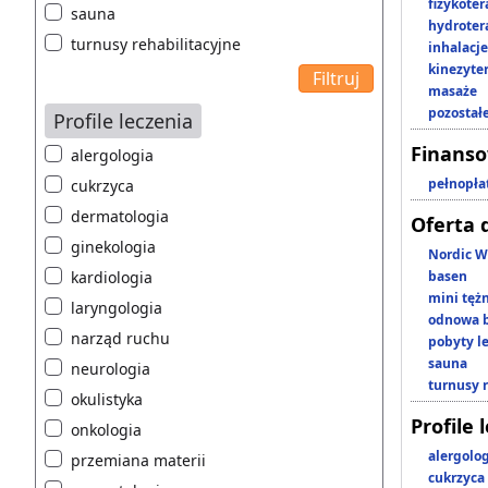
fizykoter
sauna
hydroter
turnusy rehabilitacyjne
inhalacje
kinezyte
masaże
pozostał
Profile leczenia
Finans
alergologia
pełnopła
cukrzyca
dermatologia
Oferta 
ginekologia
Nordic W
kardiologia
basen
mini tęż
laryngologia
odnowa b
narząd ruchu
pobyty l
sauna
neurologia
turnusy 
okulistyka
Profile 
onkologia
alergolo
przemiana materii
cukrzyca