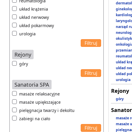
reumatologia
dermatol
układ krążenia
ginekolo
kardiolo
układ nerwowy
laryngol
układ pokarmowy
narząd r
neurolog
urologia
okulisty
onkologi
przemian
Rejony
reumatol
układ kr
góry
układ n
układ p
urologia
Sanatoria SPA
Rejony
masaże relaksacyjne
góry
masaże upiększające
Sanator
pielęgnacja twarzy i dekoltu
masaże r
zabiegi na ciało
masaże u
pielęgnac