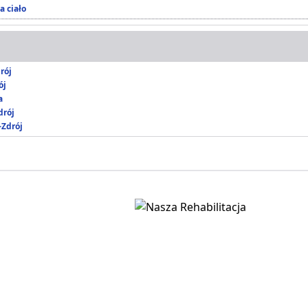
a ciało
rój
ój
a
rój
-Zdrój