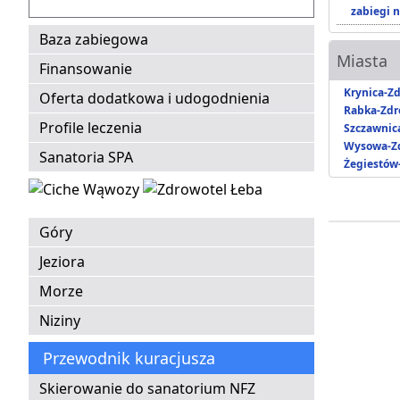
zabiegi n
Baza zabiegowa
Miasta
Finansowanie
Krynica-Zd
Oferta dodatkowa i udogodnienia
Rabka-Zdr
Profile leczenia
Szczawnic
Wysowa-Zd
Sanatoria SPA
Żegiestów
Góry
Jeziora
Morze
Niziny
Przewodnik kuracjusza
Skierowanie do sanatorium NFZ