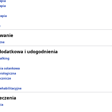
apia
apia
rapia
e
owanie
tne
dodatkowa i udogodnienia
alking
nia solankowa
iologiczna
ecznicze
rehabilitacyjne
leczenia
gia