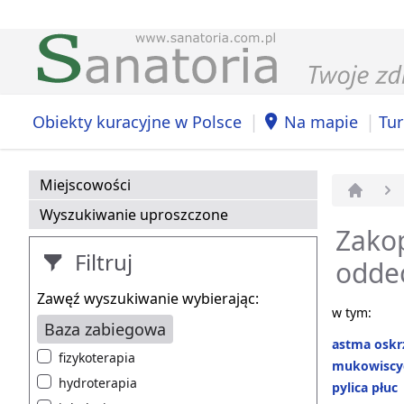
|
|
Obiekty kuracyjne w Polsce
Na mapie
Tur
Miejscowości
Strona 
Wyszukiwanie uproszczone
Zakop
Filtruj
odde
Zawęź wyszukiwanie wybierając:
w tym:
Baza zabiegowa
astma oskr
fizykoterapia
mukowiscy
hydroterapia
pylica płuc