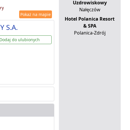
Uzdrowiskowy
ry
Nałęczów
Pokaż na mapie
Hotel Polanica Resort
Y S.A.
& SPA
Polanica-Zdrój
Dodaj do ulubionych