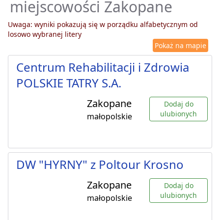
miejscowości Zakopane
Uwaga: wyniki pokazują się w porządku alfabetycznym od
losowo wybranej litery
Pokaż na mapie
Centrum Rehabilitacji i Zdrowia
POLSKIE TATRY S.A.
Zakopane
Dodaj do
ulubionych
małopolskie
DW "HYRNY" z Poltour Krosno
Zakopane
Dodaj do
ulubionych
małopolskie