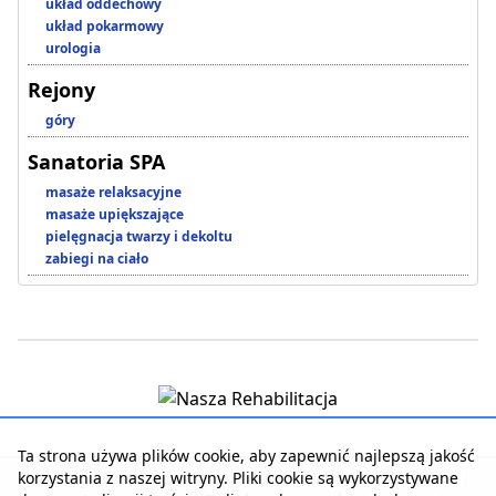
układ oddechowy
układ pokarmowy
urologia
Rejony
góry
Sanatoria SPA
masaże relaksacyjne
masaże upiększające
pielęgnacja twarzy i dekoltu
zabiegi na ciało
Ta strona używa plików cookie, aby zapewnić najlepszą jakość
korzystania z naszej witryny. Pliki cookie są wykorzystywane
Strona główna
|
Kontakt z serwisem
|
Reklama w serwisie
|