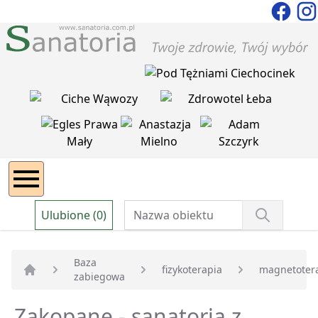
Ulubione (0)
Baza
fizykoterapia
magnetoter
zabiegowa
Strona główna
Zakopane - sanatoria z