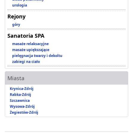
urologia
Rejony
góry
Sanatoria SPA
masaże relaksacyjne
masaże upiększające
pielęgnacja twarzy i dekoltu
zabiegi na ciało
Miasta
Krynica-Zdrój
Rabka-Zdrój
Szczawnica
Wysowa-Zdrój
Żegiestów-Zdrój