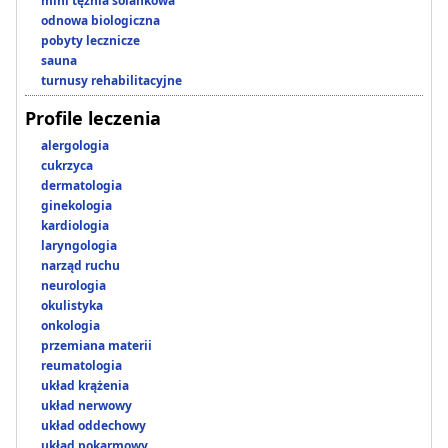
mini tężnia solankowa
odnowa biologiczna
pobyty lecznicze
sauna
turnusy rehabilitacyjne
Profile leczenia
alergologia
cukrzyca
dermatologia
ginekologia
kardiologia
laryngologia
narząd ruchu
neurologia
okulistyka
onkologia
przemiana materii
reumatologia
układ krążenia
układ nerwowy
układ oddechowy
układ pokarmowy