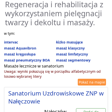
Regeneracja i rehabilitacja z
wykorzystaniem pielęgnacji
twarzy i dekoltu i masaży.
w tym:
intervac
łóżko masujące
masaż Aquavibron
masaż klasyczny
masaż kręgosłupa
masaż limfatyczny
masaż pneumatyczny BOA
masaż segmentowy
Masaże lecznicze w sanatorium
Uwaga: wyniki pokazują się w porządku alfabetycznym od
losowo wybranej litery
Pokaż na mapie
Sanatorium Uzdrowiskowe ZNP w
Nałęczowie
Nałęczów
Dodaj do