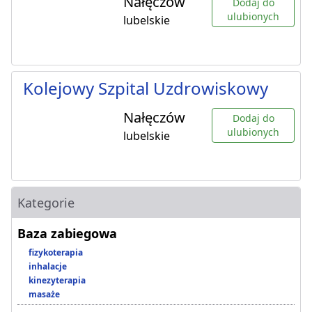
Nałęczów
Dodaj do
ulubionych
lubelskie
Kolejowy Szpital Uzdrowiskowy
Nałęczów
Dodaj do
ulubionych
lubelskie
Kategorie
Baza zabiegowa
fizykoterapia
inhalacje
kinezyterapia
masaże