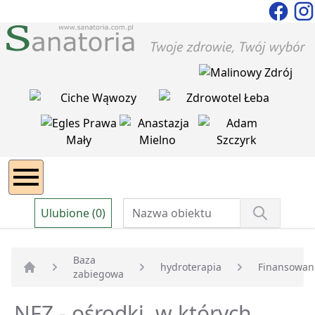
Ulubione (0)
Baza
hydroterapia
Finansowan
zabiegowa
Strona główna
NFZ - ośrodki, w których