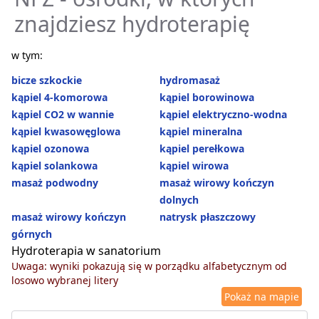
znajdziesz hydroterapię
w tym:
bicze szkockie
hydromasaż
kąpiel 4-komorowa
kąpiel borowinowa
kąpiel CO2 w wannie
kąpiel elektryczno-wodna
kąpiel kwasowęglowa
kąpiel mineralna
kąpiel ozonowa
kąpiel perełkowa
kąpiel solankowa
kąpiel wirowa
masaż podwodny
masaż wirowy kończyn
dolnych
masaż wirowy kończyn
natrysk płaszczowy
górnych
Hydroterapia w sanatorium
Uwaga: wyniki pokazują się w porządku alfabetycznym od
losowo wybranej litery
Pokaż na mapie