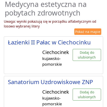
Medycyna estetyczna na
pobytach zdrowotnych
Uwaga: wyniki pokazują się w porządku alfabetycznym od
losowo wybranej litery
Pokaż na mapie
Łazienki II Pałac w Ciechocinku
Ciechocinek
Dodaj do
ulubionych
kujawsko-
pomorskie
Sanatorium Uzdrowiskowe ZNP
Ciechocinek
Dodaj do
ulubionych
kujawsko-
pomorskie