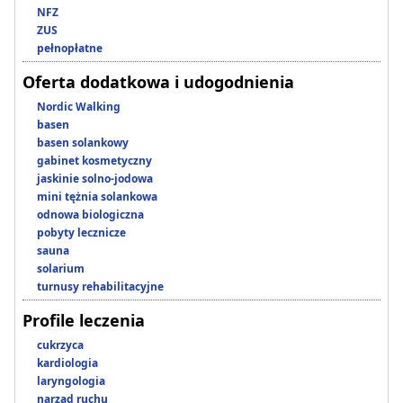
NFZ
ZUS
pełnopłatne
Oferta dodatkowa i udogodnienia
Nordic Walking
basen
basen solankowy
gabinet kosmetyczny
jaskinie solno-jodowa
mini tężnia solankowa
odnowa biologiczna
pobyty lecznicze
sauna
solarium
turnusy rehabilitacyjne
Profile leczenia
cukrzyca
kardiologia
laryngologia
narząd ruchu