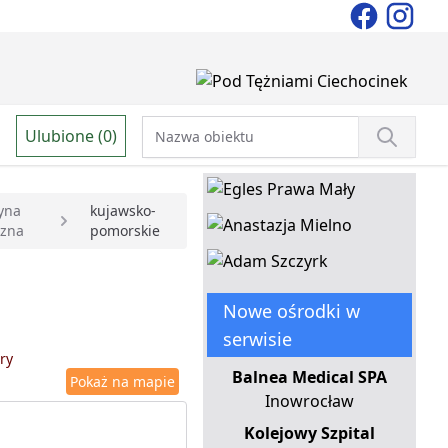
Ulubione (0)
yna
kujawsko-
czna
pomorskie
Nowe ośrodki w
serwisie
ry
Balnea Medical SPA
Pokaż na mapie
Inowrocław
Kolejowy Szpital