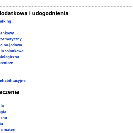
dodatkowa i udogodnienia
alking
lankowy
kosmetyczny
 solno-jodowa
nia solankowa
iologiczna
ecznicze
rehabilitacyjne
leczenia
gia
ogia
uchu
ia
a materii