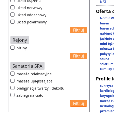
układ krążenia
NFZ
układ nerwowy
Oferta 
układ oddechowy
Nordic W
układ pokarmowy
basen
basen so
gabinet 
jaskinie
Rejony
mini tęż
niziny
odnowa b
pobyty l
sauna
solarium
Sanatoria SPA
turnusy 
masaże relaksacyjne
Profile 
masaże upiększające
cukrzyca
pielęgnacja twarzy i dekoltu
kardiolo
zabiegi na ciało
laryngol
narząd r
neurolog
przemian