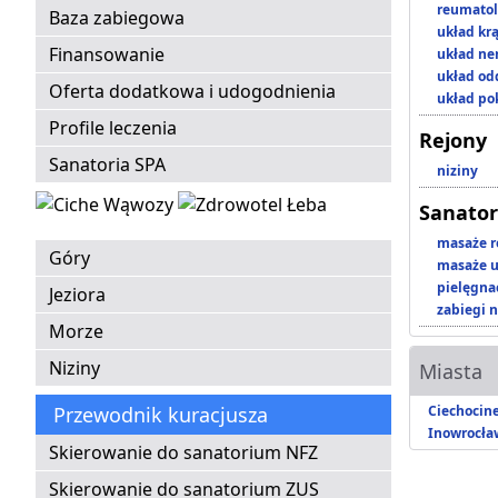
reumatol
Baza zabiegowa
układ kr
Finansowanie
układ n
układ o
Oferta dodatkowa i udogodnienia
układ p
Profile leczenia
Rejony
Sanatoria SPA
niziny
Sanator
masaże r
Góry
masaże u
pielęgnac
Jeziora
zabiegi n
Morze
Niziny
Miasta
Przewodnik kuracjusza
Ciechocin
Inowrocła
Skierowanie do sanatorium NFZ
Skierowanie do sanatorium ZUS