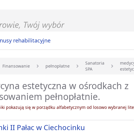
nusy rehabilitacyjne
Sanatoria
medyc
Finansowanie
pełnopłatne
SPA
estety
główna
cyna estetyczna w ośrodkach z
nsowaniem pełnopłatnie.
ki pokazują się w porządku alfabetycznym od losowo wybranej lite
nki II Pałac w Ciechocinku