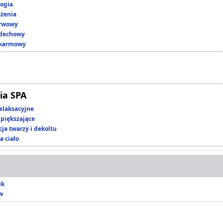
ogia
ążenia
erwowy
ddechowy
okarmowy
ia SPA
elaksacyjne
piększające
ja twarzy i dekoltu
a ciało
ek
w