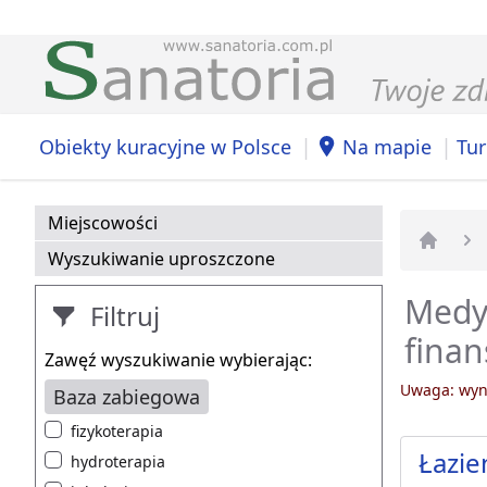
|
|
Obiekty kuracyjne w Polsce
Na mapie
Tur
Miejscowości
Wyszukiwanie uproszczone
Strona 
Medy
Filtruj
fina
Zawęź wyszukiwanie wybierając:
Uwaga: wyni
Baza zabiegowa
fizykoterapia
Łazie
hydroterapia