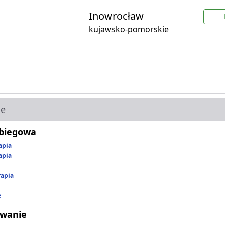
Inowrocław
kujawsko-pomorskie
ie
abiegowa
apia
apia
rapia
e
owanie