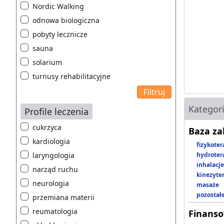
Nordic Walking
odnowa biologiczna
pobyty lecznicze
sauna
solarium
turnusy rehabilitacyjne
Kategor
Profile leczenia
cukrzyca
Baza z
kardiologia
fizykoter
laryngologia
hydroter
inhalacje
narząd ruchu
kinezyte
neurologia
masaże
pozostał
przemiana materii
reumatologia
Finans