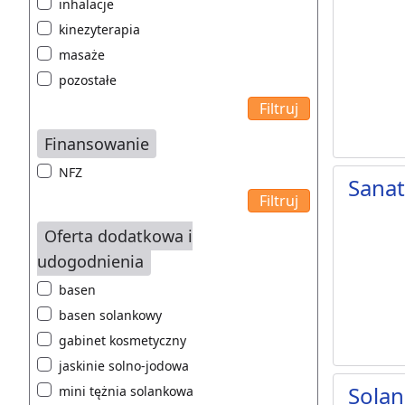
inhalacje
kinezyterapia
masaże
pozostałe
Finansowanie
NFZ
Sana
Oferta dodatkowa i
udogodnienia
basen
basen solankowy
gabinet kosmetyczny
jaskinie solno-jodowa
Solan
mini tężnia solankowa