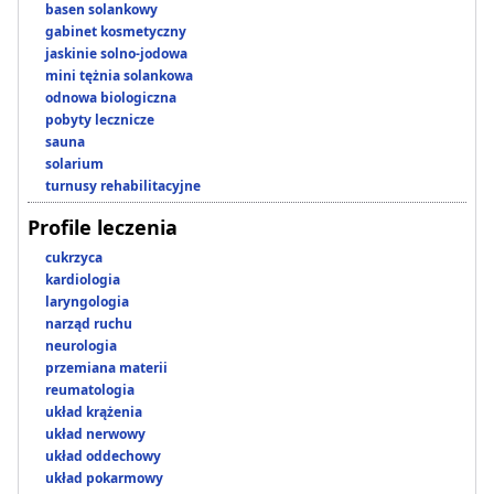
basen solankowy
gabinet kosmetyczny
jaskinie solno-jodowa
mini tężnia solankowa
odnowa biologiczna
pobyty lecznicze
sauna
solarium
turnusy rehabilitacyjne
Profile leczenia
cukrzyca
kardiologia
laryngologia
narząd ruchu
neurologia
przemiana materii
reumatologia
układ krążenia
układ nerwowy
układ oddechowy
układ pokarmowy