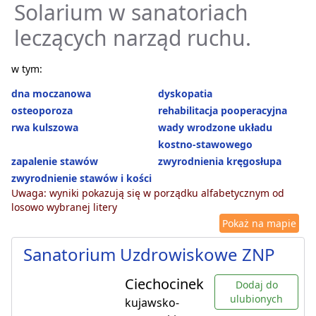
Solarium w sanatoriach
leczących narząd ruchu.
w tym:
dna moczanowa
dyskopatia
osteoporoza
rehabilitacja pooperacyjna
rwa kulszowa
wady wrodzone układu
kostno-stawowego
zapalenie stawów
zwyrodnienia kręgosłupa
zwyrodnienie stawów i kości
Uwaga: wyniki pokazują się w porządku alfabetycznym od
losowo wybranej litery
Pokaż na mapie
Sanatorium Uzdrowiskowe ZNP
Ciechocinek
Dodaj do
ulubionych
kujawsko-