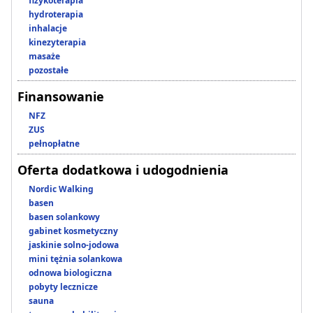
fizykoterapia
hydroterapia
inhalacje
kinezyterapia
masaże
pozostałe
Finansowanie
NFZ
ZUS
pełnopłatne
Oferta dodatkowa i udogodnienia
Nordic Walking
basen
basen solankowy
gabinet kosmetyczny
jaskinie solno-jodowa
mini tężnia solankowa
odnowa biologiczna
pobyty lecznicze
sauna