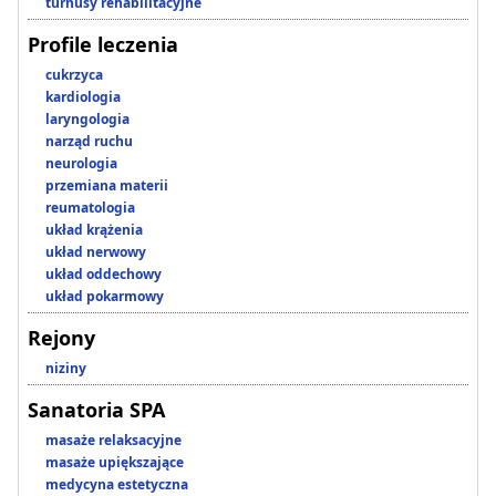
turnusy rehabilitacyjne
Profile leczenia
cukrzyca
kardiologia
laryngologia
narząd ruchu
neurologia
przemiana materii
reumatologia
układ krążenia
układ nerwowy
układ oddechowy
układ pokarmowy
Rejony
niziny
Sanatoria SPA
masaże relaksacyjne
masaże upiększające
medycyna estetyczna