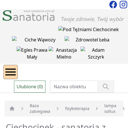
Ulubione (0)
Baza
lampa
fizykoterapia
zabiegowa
sollux
Strona główna
Ciechocinek - sanatoria z