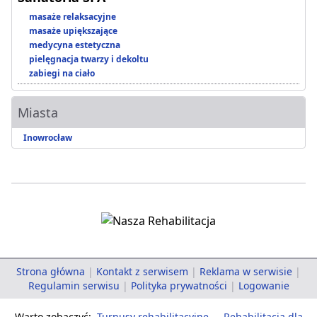
masaże relaksacyjne
masaże upiększające
medycyna estetyczna
pielęgnacja twarzy i dekoltu
zabiegi na ciało
Miasta
Inowrocław
Strona główna
|
Kontakt z serwisem
|
Reklama w serwisie
|
Regulamin serwisu
|
Polityka prywatności
|
Logowanie
Warto zobaczyć:
Turnusy rehabilitacyjne
-
Rehabilitacja dla