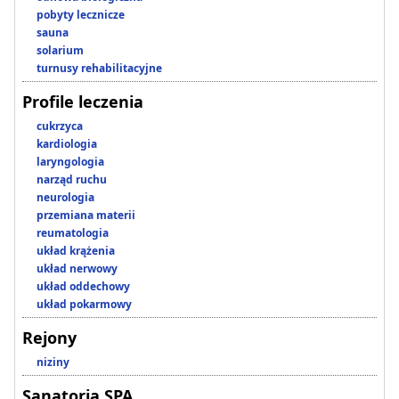
pobyty lecznicze
sauna
solarium
turnusy rehabilitacyjne
Profile leczenia
cukrzyca
kardiologia
laryngologia
narząd ruchu
neurologia
przemiana materii
reumatologia
układ krążenia
układ nerwowy
układ oddechowy
układ pokarmowy
Rejony
niziny
Sanatoria SPA