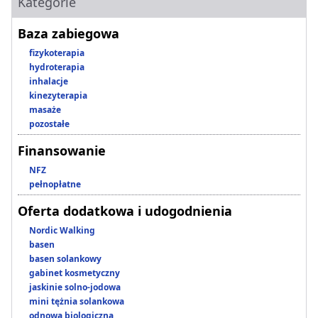
Kategorie
Baza zabiegowa
fizykoterapia
hydroterapia
inhalacje
kinezyterapia
masaże
pozostałe
Finansowanie
NFZ
pełnopłatne
Oferta dodatkowa i udogodnienia
Nordic Walking
basen
basen solankowy
gabinet kosmetyczny
jaskinie solno-jodowa
mini tężnia solankowa
odnowa biologiczna