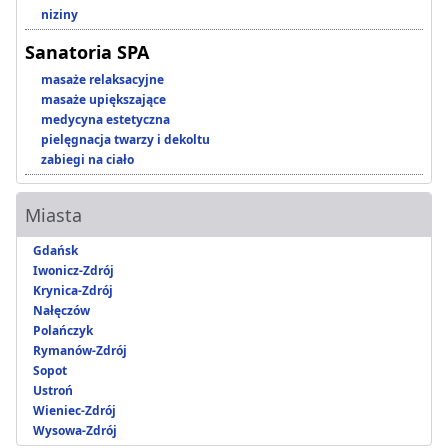
niziny
Sanatoria SPA
masaże relaksacyjne
masaże upiększające
medycyna estetyczna
pielęgnacja twarzy i dekoltu
zabiegi na ciało
Miasta
Gdańsk
Iwonicz-Zdrój
Krynica-Zdrój
Nałęczów
Polańczyk
Rymanów-Zdrój
Sopot
Ustroń
Wieniec-Zdrój
Wysowa-Zdrój