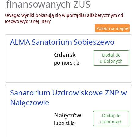
finansowanych ZUS
Uwaga: wyniki pokazują się w porządku alfabetycznym od
losowo wybranej litery
Pokaż na mapie
ALMA Sanatorium Sobieszewo
Gdańsk
Dodaj do
ulubionych
pomorskie
Sanatorium Uzdrowiskowe ZNP w
Nałęczowie
Nałęczów
Dodaj do
ulubionych
lubelskie