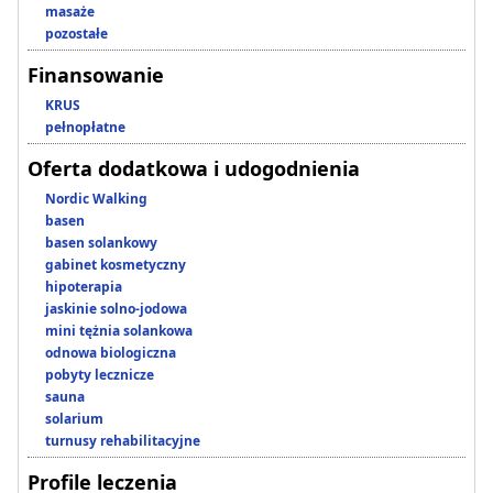
masaże
pozostałe
Finansowanie
KRUS
pełnopłatne
Oferta dodatkowa i udogodnienia
Nordic Walking
basen
basen solankowy
gabinet kosmetyczny
hipoterapia
jaskinie solno-jodowa
mini tężnia solankowa
odnowa biologiczna
pobyty lecznicze
sauna
solarium
turnusy rehabilitacyjne
Profile leczenia