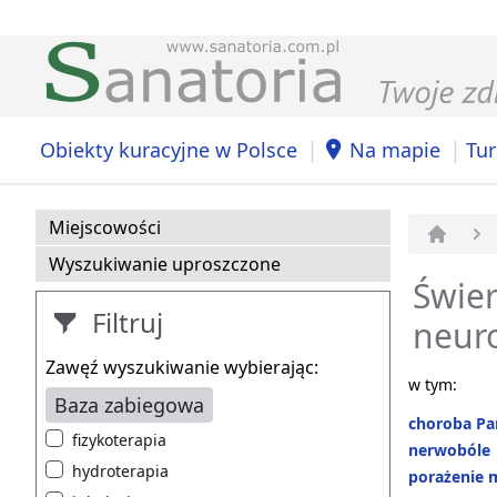
|
|
Obiekty kuracyjne w Polsce
Na mapie
Tur
Miejscowości
Strona 
Wyszukiwanie uproszczone
Świer
Filtruj
neur
Zawęź wyszukiwanie wybierając:
w tym:
Baza zabiegowa
choroba Pa
fizykoterapia
nerwobóle
hydroterapia
porażenie 