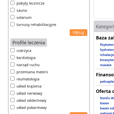
pobyty lecznicze
sauna
solarium
turnusy rehabilitacyjne
Kategor
Baza z
Profile leczenia
fizykoter
hydroter
cukrzyca
inhalacje
kardiologia
kinezyte
narząd ruchu
masaże
przemiana materii
Finans
reumatologia
pełnopła
układ krążenia
Oferta 
układ nerwowy
Nordic W
układ oddechowy
basen
układ pokarmowy
basen so
gabinet 