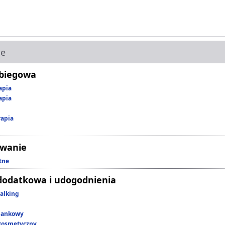
ie
abiegowa
apia
apia
rapia
owanie
tne
dodatkowa i udogodnienia
alking
lankowy
kosmetyczny