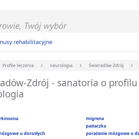
nusy rehabilitacyjne
Profile leczenia
neurologia
Świeradów-Zdrój
główna
adów-Zdrój - sanatoria o profilu
ologia
rkinsona
migrena
padaczka
mózgowe u dorosłych
porażenie mózgowe u dz