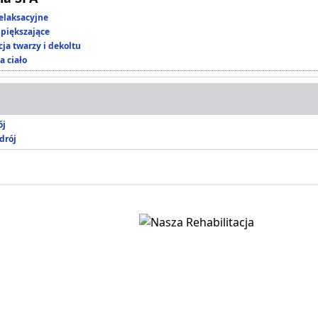
elaksacyjne
piększające
ja twarzy i dekoltu
a ciało
ój
drój