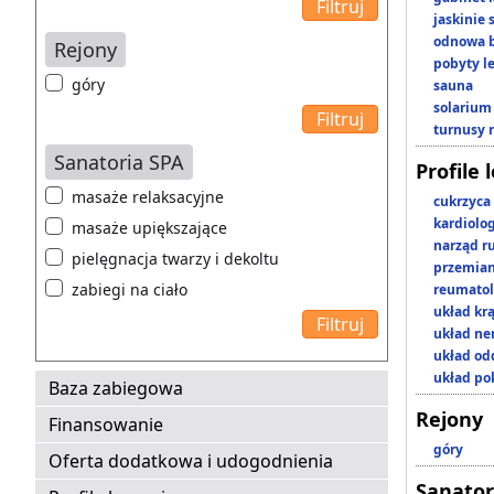
jaskinie
odnowa b
Rejony
pobyty l
góry
sauna
solarium
turnusy 
Sanatoria SPA
Profile 
masaże relaksacyjne
cukrzyca
kardiolo
masaże upiększające
narząd r
pielęgnacja twarzy i dekoltu
przemian
zabiegi na ciało
reumatol
układ kr
układ n
układ o
układ p
Baza zabiegowa
Rejony
Finansowanie
góry
Oferta dodatkowa i udogodnienia
Sanator