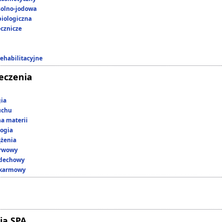
 solno-jodowa
iologiczna
ecznicze
rehabilitacyjne
leczenia
gia
uchu
a materii
ogia
ążenia
erwowy
ddechowy
okarmowy
ia SPA