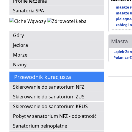
Profile leczenia
masaże r
Sanatoria SPA
masaże u
pielęgnac
zabiegi n
Góry
Miasta
Jeziora
Lądek-Zdr
Morze
Polanica-Z
Niziny
Przewodnik kuracjusza
Skierowanie do sanatorium NFZ
Skierowanie do sanatorium ZUS
Skierowanie do sanatorium KRUS
Pobyt w sanatorium NFZ - odpłatność
Sanatorium pełnopłatne