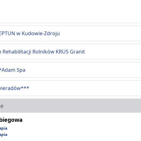
EPTUN w Kudowie-Zdroju
 Rehabilitacji Rolników KRUS Granit
*Adam Spa
wieradów***
ie
abiegowa
apia
apia