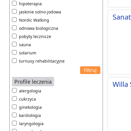
hipoterapia
jaskinie solno-jodowa
Sana
Nordic Walking
odnowa biologiczna
pobyty lecznicze
sauna
solarium
turnusy rehabilitacyjne
Profile leczenia
Willa
alergologia
cukrzyca
ginekologia
kardiologia
laryngologia