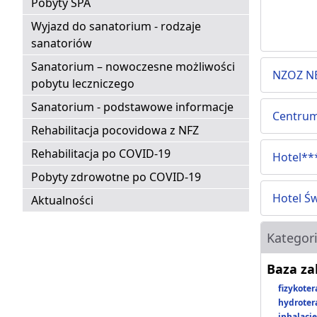
Pobyty SPA
Wyjazd do sanatorium - rodzaje
sanatoriów
Sanatorium – nowoczesne możliwości
NZOZ N
pobytu leczniczego
Sanatorium - podstawowe informacje
Centrum
Rehabilitacja pocovidowa z NFZ
Rehabilitacja po COVID-19
Hotel**
Pobyty zdrowotne po COVID-19
Hotel Ś
Aktualności
Kategor
Baza z
fizykoter
hydroter
inhalacje