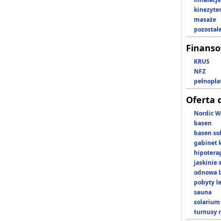
kinezyte
masaże
pozostał
Finans
KRUS
NFZ
pełnopła
Oferta 
Nordic W
basen
basen so
gabinet 
hipotera
jaskinie
odnowa b
pobyty l
sauna
solarium
turnusy 