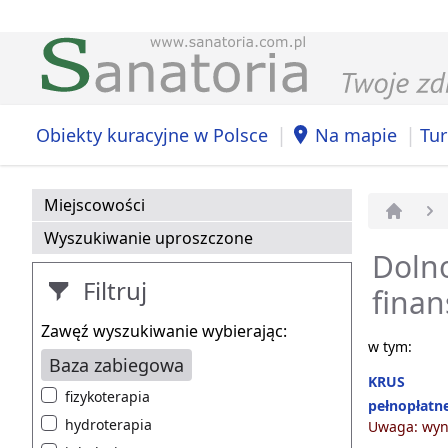
|
|
Obiekty kuracyjne w Polsce
Na mapie
Tur
Miejscowości
Strona 
Wyszukiwanie uproszczone
Dolno
Filtruj
fina
Zawęź wyszukiwanie wybierając:
w tym:
Baza zabiegowa
KRUS
fizykoterapia
pełnopłatn
hydroterapia
Uwaga: wyni