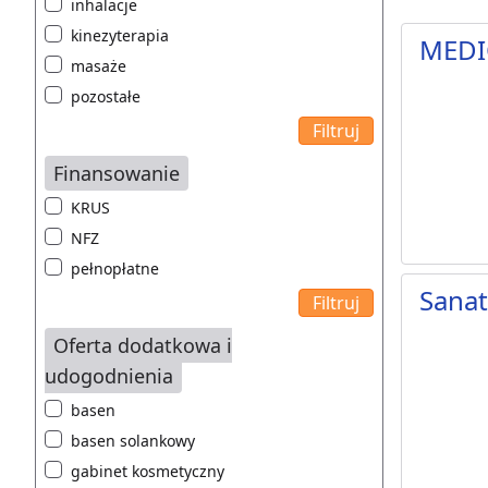
inhalacje
kinezyterapia
MEDI
masaże
pozostałe
Finansowanie
KRUS
NFZ
pełnopłatne
Sana
Oferta dodatkowa i
udogodnienia
basen
basen solankowy
gabinet kosmetyczny