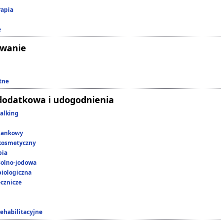
rapia
e
owanie
tne
dodatkowa i udogodnienia
alking
lankowy
kosmetyczny
pia
 solno-jodowa
iologiczna
ecznicze
rehabilitacyjne