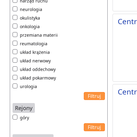
narząd ruchu
neurologia
okulistyka
Cent
onkologia
przemiana materii
reumatologia
układ krążenia
układ nerwowy
układ oddechowy
układ pokarmowy
urologia
Cent
Rejony
góry