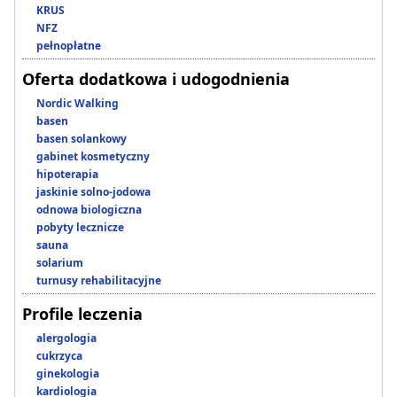
KRUS
NFZ
pełnopłatne
Oferta dodatkowa i udogodnienia
Nordic Walking
basen
basen solankowy
gabinet kosmetyczny
hipoterapia
jaskinie solno-jodowa
odnowa biologiczna
pobyty lecznicze
sauna
solarium
turnusy rehabilitacyjne
Profile leczenia
alergologia
cukrzyca
ginekologia
kardiologia