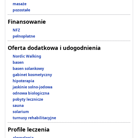
masaże
pozostałe
Finansowanie
NFZ
pełnopłatne
Oferta dodatkowa i udogodnienia
Nordic Walking
basen
basen solankowy
gabinet kosmetyczny
hipoterapia
jaskinie solno-jodowa
odnowa biologiczna
pobyty lecznicze
sauna
solarium
turnusy rehabilitacyjne
Profile leczenia
alergologia