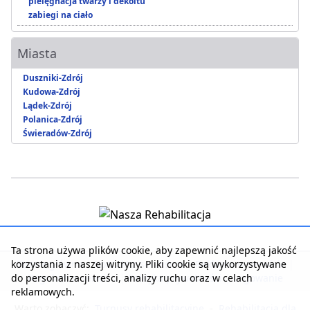
pielęgnacja twarzy i dekoltu
zabiegi na ciało
Miasta
Duszniki-Zdrój
Kudowa-Zdrój
Lądek-Zdrój
Polanica-Zdrój
Świeradów-Zdrój
Ta strona używa plików cookie, aby zapewnić najlepszą jakość
korzystania z naszej witryny. Pliki cookie są wykorzystywane
Strona główna
|
Kontakt z serwisem
|
Reklama w serwisie
|
do personalizacji treści, analizy ruchu oraz w celach
Regulamin serwisu
|
Polityka prywatności
|
Logowanie
reklamowych.
Warto zobaczyć:
Turnusy rehabilitacyjne
-
Rehabilitacja dla