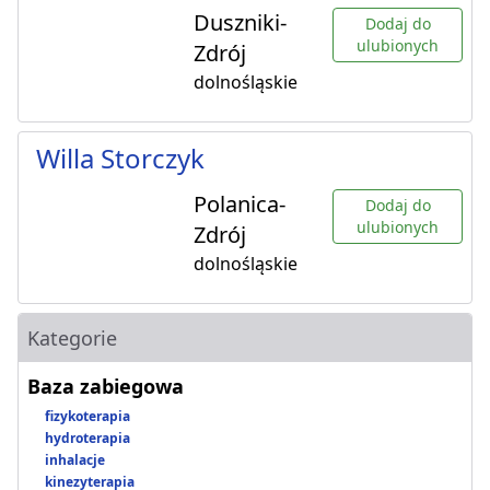
Duszniki-
Dodaj do
ulubionych
Zdrój
dolnośląskie
Willa Storczyk
Polanica-
Dodaj do
ulubionych
Zdrój
dolnośląskie
Kategorie
Baza zabiegowa
fizykoterapia
hydroterapia
inhalacje
kinezyterapia