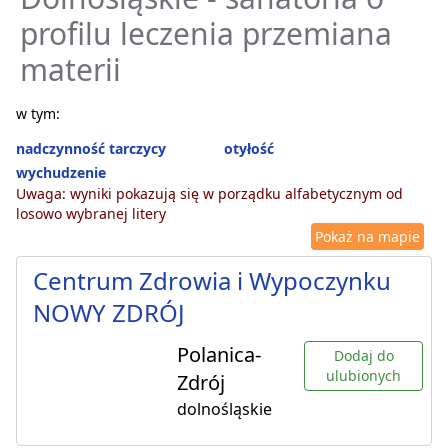
profilu leczenia przemiana
materii
w tym:
nadczynność tarczycy
otyłość
wychudzenie
Uwaga: wyniki pokazują się w porządku alfabetycznym od
losowo wybranej litery
Pokaż na mapie
Centrum Zdrowia i Wypoczynku
NOWY ZDRÓJ
Polanica-
Dodaj do
ulubionych
Zdrój
dolnośląskie