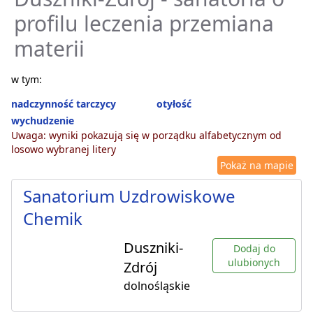
profilu leczenia przemiana
materii
w tym:
nadczynność tarczycy
otyłość
wychudzenie
Uwaga: wyniki pokazują się w porządku alfabetycznym od
losowo wybranej litery
Pokaż na mapie
Sanatorium Uzdrowiskowe
Chemik
Duszniki-
Dodaj do
ulubionych
Zdrój
dolnośląskie