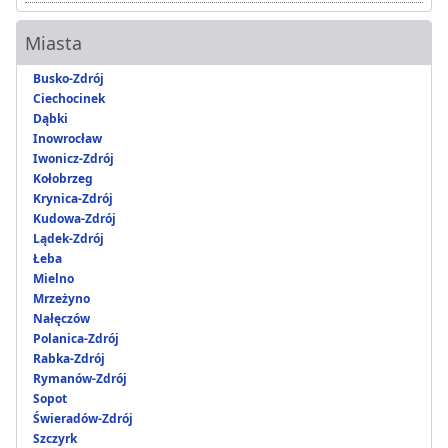
Miasta
Busko-Zdrój
Ciechocinek
Dąbki
Inowrocław
Iwonicz-Zdrój
Kołobrzeg
Krynica-Zdrój
Kudowa-Zdrój
Lądek-Zdrój
Łeba
Mielno
Mrzeżyno
Nałęczów
Polanica-Zdrój
Rabka-Zdrój
Rymanów-Zdrój
Sopot
Świeradów-Zdrój
Szczyrk