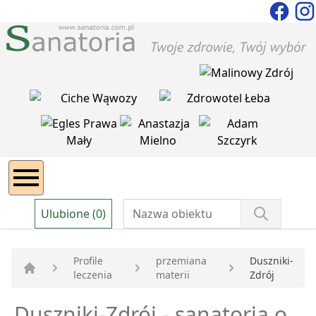
Ulubione (0)
Profile
przemiana
Duszniki-
leczenia
materii
Zdrój
Strona główna
Duszniki-Zdrój - sanatoria o