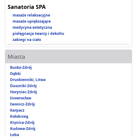
Sanatoria SPA
masaże relaksacyjne
masaże upiększające
medycyna estetyczna
pielęgnacja twarzy i dekoltu
zabiegi na ciało
Miasta
Busko-Zdrój
Dąbki
Druskienniki, Litwa
Duszniki-Zdrój
Horyniec-Zdrój
Inowrocław
Iwonicz-Zdrój
Karpacz
Kołobrzeg
Krynica-Zdrój
Kudowa-Zdrój
Łeba