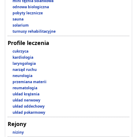
mini tężnia solankowa
odnowa biologiczna
pobyty lecznicze
sauna
solarium
turnusy rehabilitacyjne
Profile leczenia
cukrzyca
kardiologia
laryngologia
narząd ruchu
neurologia
przemiana materii
reumatologia
układ krążenia
układ nerwowy
układ oddechowy
układ pokarmowy
Rejony
niziny