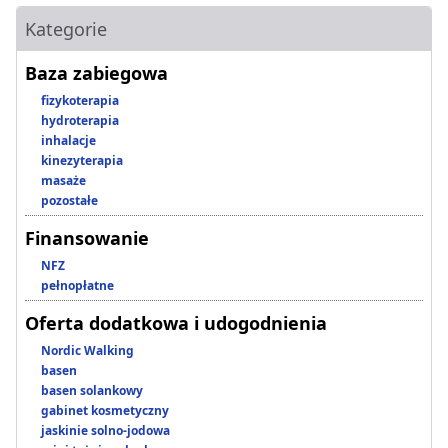
Kategorie
Baza zabiegowa
fizykoterapia
hydroterapia
inhalacje
kinezyterapia
masaże
pozostałe
Finansowanie
NFZ
pełnopłatne
Oferta dodatkowa i udogodnienia
Nordic Walking
basen
basen solankowy
gabinet kosmetyczny
jaskinie solno-jodowa