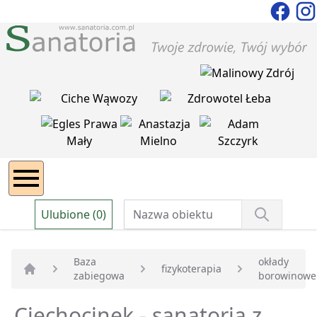
Ulubione (0)
Baza
okłady
fizykoterapia
zabiegowa
borowinowe
Strona główna
Ciechocinek - sanatoria z