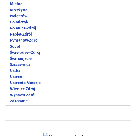
Mielno
Mrzeżyno
Nałęczów
Polańczyk
Polanica-Zdrój
Rabka-Zdrój
Rymanów-Zdrój
Sopot
Świeradów-Zdrój
Świnoujście
Szczawnica
Ustka
Ustroń
Ustronie Morskie
Wieniec-Zdrój
Wysowa-Zdrój
Zakopane