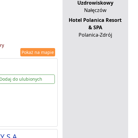
Uzdrowiskowy
Nałęczów
Hotel Polanica Resort
& SPA
Polanica-Zdrój
ry
Pokaż na mapie
Dodaj do ulubionych
Y S.A.