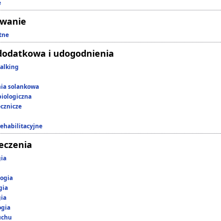
e
owanie
tne
dodatkowa i udogodnienia
alking
nia solankowa
iologiczna
ecznicze
rehabilitacyjne
leczenia
gia
ogia
gia
gia
ogia
uchu