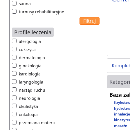
sauna
turnusy rehabilitacyjne
Profile leczenia
alergologia
cukrzyca
dermatologia
Komplek
ginekologia
kardiologia
Kategor
laryngologia
narząd ruchu
Baza z
neurologia
fizykoter
okulistyka
hydroter
onkologia
inhalacje
kinezyte
przemiana materii
masaże