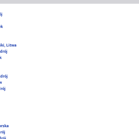
ój
ek
ki, Litwa
drój
k
drój
w
rój
orska
rój
rój