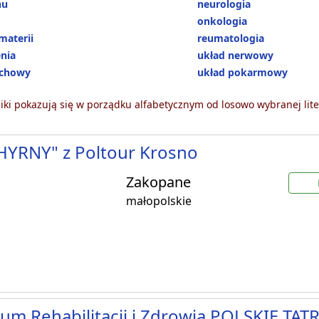
hu
neurologia
onkologia
materii
reumatologia
enia
układ nerwowy
echowy
układ pokarmowy
ki pokazują się w porządku alfabetycznym od losowo wybranej lite
HYRNY" z Poltour Krosno
Zakopane
małopolskie
um Rehabilitacji i Zdrowia POLSKIE TATR