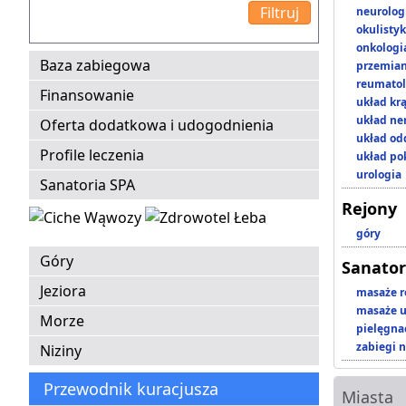
neurolog
okulisty
onkologi
Baza zabiegowa
przemian
reumatol
Finansowanie
układ kr
układ n
Oferta dodatkowa i udogodnienia
układ o
Profile leczenia
układ p
urologia
Sanatoria SPA
Rejony
góry
Góry
Sanator
Jeziora
masaże r
masaże u
Morze
pielęgnac
zabiegi n
Niziny
Przewodnik kuracjusza
Miasta