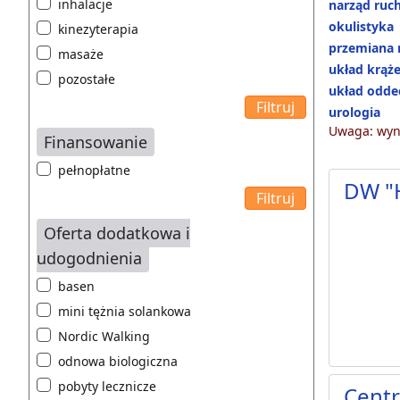
inhalacje
narząd ruc
okulistyka
kinezyterapia
przemiana 
masaże
układ krąż
pozostałe
układ odd
urologia
Uwaga: wyni
Finansowanie
pełnopłatne
DW "
Oferta dodatkowa i
udogodnienia
basen
mini tężnia solankowa
Nordic Walking
odnowa biologiczna
pobyty lecznicze
Centr