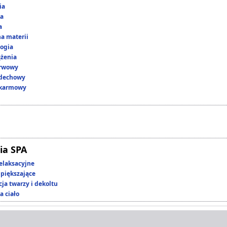
ia
ka
a
a materii
ogia
ążenia
erwowy
ddechowy
okarmowy
ia SPA
elaksacyjne
piększające
ja twarzy i dekoltu
a ciało