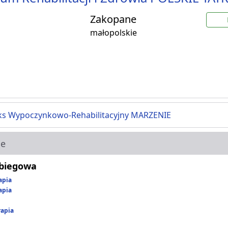
Zakopane
małopolskie
s Wypoczynkowo-Rehabilitacyjny MARZENIE
ie
abiegowa
apia
apia
rapia