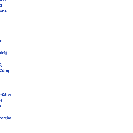
ój
umna
r
drój
ój
Zdrój
-Zdrój
ie
a
 Poręba