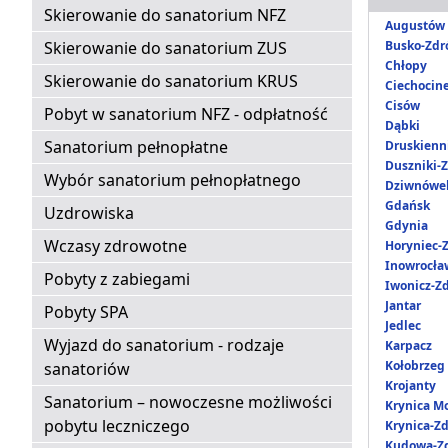
Skierowanie do sanatorium NFZ
Augustów
Skierowanie do sanatorium ZUS
Busko-Zdr
Chłopy
Skierowanie do sanatorium KRUS
Ciechocin
Cisów
Pobyt w sanatorium NFZ - odpłatność
Dąbki
Sanatorium pełnopłatne
Druskienni
Duszniki-Z
Wybór sanatorium pełnopłatnego
Dziwnówe
Gdańsk
Uzdrowiska
Gdynia
Wczasy zdrowotne
Horyniec-Z
Inowrocła
Pobyty z zabiegami
Iwonicz-Zd
Jantar
Pobyty SPA
Jedlec
Wyjazd do sanatorium - rodzaje
Karpacz
Kołobrzeg
sanatoriów
Krojanty
Sanatorium – nowoczesne możliwości
Krynica M
pobytu leczniczego
Krynica-Zd
Kudowa-Zd