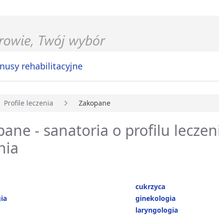
nusy rehabilitacyjne
Profile leczenia
Zakopane
główna
ane - sanatoria o profilu leczeni
nia
cukrzyca
ia
ginekologia
laryngologia