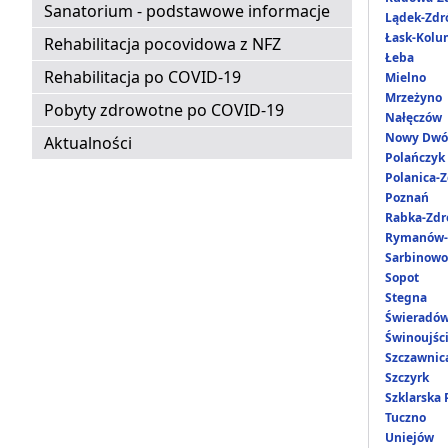
Sanatorium - podstawowe informacje
Lądek-Zdr
Łask-Kol
Rehabilitacja pocovidowa z NFZ
Łeba
Rehabilitacja po COVID-19
Mielno
Mrzeżyno
Pobyty zdrowotne po COVID-19
Nałęczów
Nowy Dwó
Aktualności
Polańczyk
Polanica-Z
Poznań
Rabka-Zdr
Rymanów-
Sarbinowo
Sopot
Stegna
Świeradów
Świnoujśc
Szczawnic
Szczyrk
Szklarska
Tuczno
Uniejów