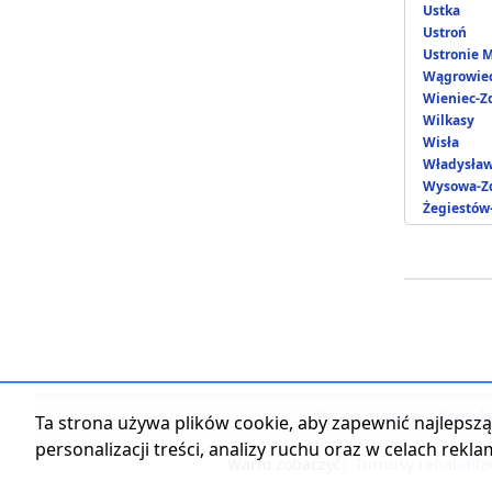
Ustka
Ustroń
Ustronie 
Wągrowie
Wieniec-Z
Wilkasy
Wisła
Władysła
Wysowa-Zd
Żegiestów
Strona główna
|
Kontak
Ta strona używa plików cookie, aby zapewnić najlepszą 
personalizacji treści, analizy ruchu oraz w celach rekl
Warto zobaczyć:
Turnusy rehabilita