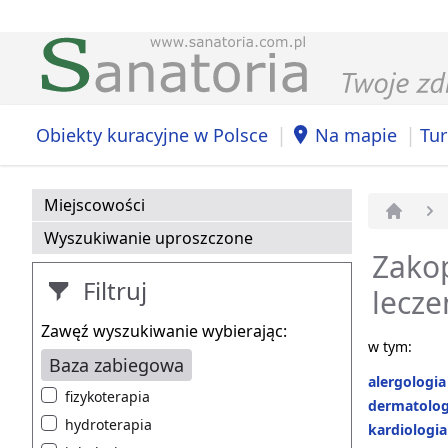
|
|
Obiekty kuracyjne w Polsce
Na mapie
Tur
Miejscowości
Strona 
Wyszukiwanie uproszczone
Zakop
Filtruj
lecze
Zawęź wyszukiwanie wybierając:
w tym:
Baza zabiegowa
alergologia
fizykoterapia
dermatolog
hydroterapia
kardiologia