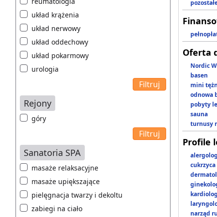
reumatologia
pozostał
układ krążenia
Finans
układ nerwowy
pełnopła
układ oddechowy
Oferta 
układ pokarmowy
Nordic W
urologia
basen
mini tęż
odnowa b
Rejony
pobyty l
sauna
góry
turnusy 
Profile 
Sanatoria SPA
alergolo
cukrzyca
masaże relaksacyjne
dermatol
masaże upiększające
ginekolo
kardiolo
pielęgnacja twarzy i dekoltu
laryngol
zabiegi na ciało
narząd r