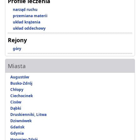
Profile leczenia
narząd ruchu
przemiana materii
układ krążenia
układ oddechowy
Rejony
góry
Miasta
Augustów
Busko-Zdrój
Chłopy
Ciechocinek
Cisów
Dąbki
Druskienniki, Litwa
Dziwnówek
Gdańsk
Gdynia
Horyniec-Zdrój