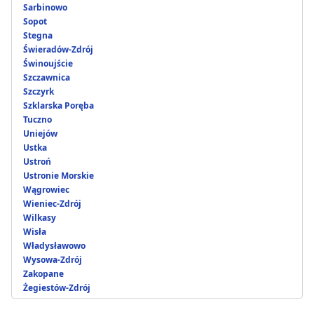
Sarbinowo
Sopot
Stegna
Świeradów-Zdrój
Świnoujście
Szczawnica
Szczyrk
Szklarska Poręba
Tuczno
Uniejów
Ustka
Ustroń
Ustronie Morskie
Wągrowiec
Wieniec-Zdrój
Wilkasy
Wisła
Władysławowo
Wysowa-Zdrój
Zakopane
Żegiestów-Zdrój