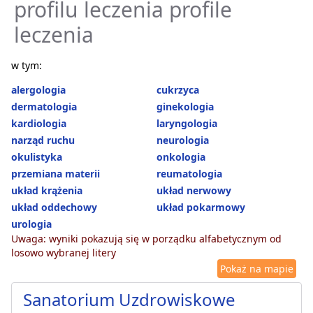
profilu leczenia profile
leczenia
w tym:
alergologia
cukrzyca
dermatologia
ginekologia
kardiologia
laryngologia
narząd ruchu
neurologia
okulistyka
onkologia
przemiana materii
reumatologia
układ krążenia
układ nerwowy
układ oddechowy
układ pokarmowy
urologia
Uwaga: wyniki pokazują się w porządku alfabetycznym od
losowo wybranej litery
Pokaż na mapie
Sanatorium Uzdrowiskowe