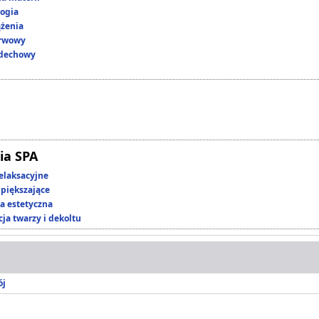
ogia
ążenia
erwowy
ddechowy
ia SPA
elaksacyjne
piększające
 estetyczna
ja twarzy i dekoltu
ój