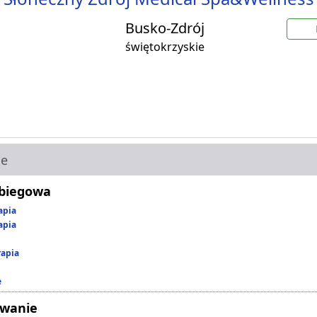
Busko-Zdrój
świętokrzyskie
ie
abiegowa
apia
apia
rapia
e
owanie