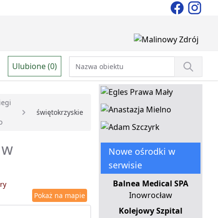
Ulubione (0)
iegi
świętokrzyskie
o
a w
Nowe ośrodki w
serwisie
Balnea Medical SPA
ry
Inowrocław
Pokaż na mapie
Kolejowy Szpital