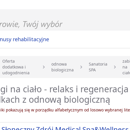
nusy rehabilitacyjne
Oferta
zab
odnowa
Sanatoria
dodatkowa i
na
biologiczna
SPA
główna
udogodnienia
ciał
gi na ciało - relaks i regeneracj
kach z odnową biologiczną
ki pokazują się w porządku alfabetycznym od losowo wybranej lite
 Słoneczny Zdrój Medical Spa&Wellness