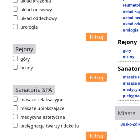
układ krążenia
reumatol
układ nerwowy
układ kr
układ n
układ oddechowy
układ o
urologia
urologia
Rejony
Rejony
góry
niziny
góry
niziny
Sanator
masaże r
masaże u
Sanatoria SPA
medycyna
pielęgnac
masaże relaksacyjne
masaże upiększające
Miasta
medycyna estetyczna
Busko-Zdr
pielęgnacja twarzy i dekoltu