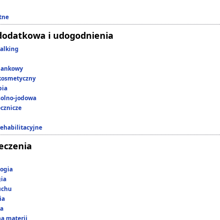
tne
dodatkowa i udogodnienia
alking
lankowy
kosmetyczny
pia
 solno-jodowa
ecznicze
rehabilitacyjne
leczenia
ogia
gia
uchu
ia
ka
a materii