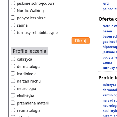
jaskinie solno-jodowa
NFZ
pełnopła
Nordic Walking
pobyty lecznicze
Oferta 
sauna
Nordic W
basen
turnusy rehabilitacyjne
basen so
gabinet 
hipotera
Profile leczenia
jaskinie
pobyty l
cukrzyca
sauna
dermatologia
turnusy 
kardiologia
Profile 
narząd ruchu
cukrzyca
neurologia
dermatol
kardiolo
okulistyka
narząd r
przemiana materii
neurolog
reumatologia
okulisty
przemian