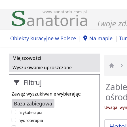
|
|
Obiekty kuracyjne w Polsce
Na mapie
Tur
Miejscowości
Wyszukiwanie uproszczone
Strona 
Filtruj
Zabie
Zawęź wyszukiwanie wybierając:
ośrod
Baza zabiegowa
Uwaga: wyni
fizykoterapia
hydroterapia
Hotel