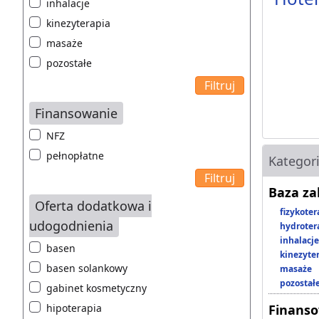
inhalacje
kinezyterapia
masaże
pozostałe
Finansowanie
NFZ
pełnopłatne
Kategor
Baza z
Oferta dodatkowa i
fizykoter
udogodnienia
hydroter
inhalacje
basen
kinezyte
basen solankowy
masaże
pozostał
gabinet kosmetyczny
hipoterapia
Finans