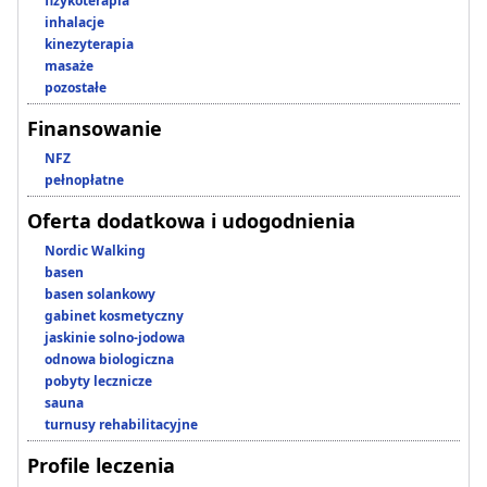
fizykoterapia
inhalacje
kinezyterapia
masaże
pozostałe
Finansowanie
NFZ
pełnopłatne
Oferta dodatkowa i udogodnienia
Nordic Walking
basen
basen solankowy
gabinet kosmetyczny
jaskinie solno-jodowa
odnowa biologiczna
pobyty lecznicze
sauna
turnusy rehabilitacyjne
Profile leczenia