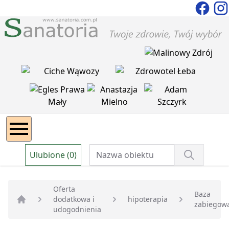
Ulubione (0)
Oferta
Baza
dodatkowa i
hipoterapia
zabiegow
Strona główna
udogodnienia