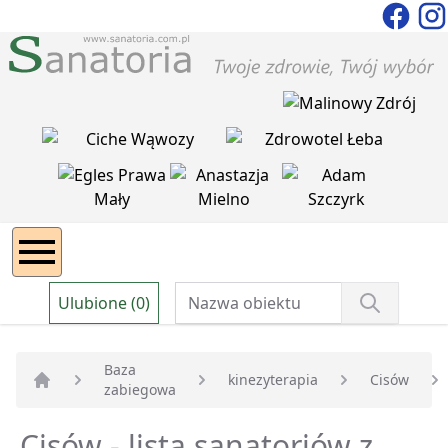
Ulubione (0)
Baza
kinezyterapia
Cisów
zabiegowa
Strona główna
Cisów - lista sanatoriów z