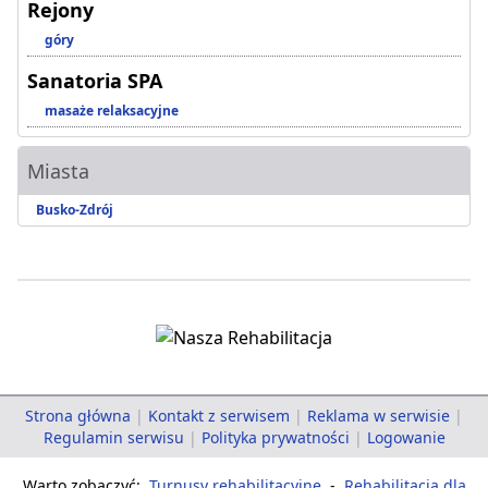
Rejony
góry
Sanatoria SPA
masaże relaksacyjne
Miasta
Busko-Zdrój
Strona główna
|
Kontakt z serwisem
|
Reklama w serwisie
|
Regulamin serwisu
|
Polityka prywatności
|
Logowanie
Warto zobaczyć:
Turnusy rehabilitacyjne
-
Rehabilitacja dla