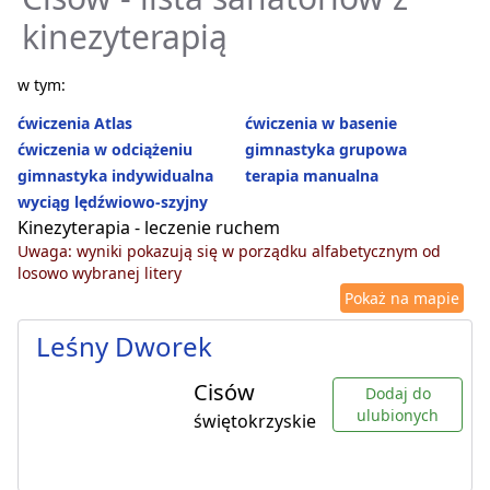
kinezyterapią
w tym:
ćwiczenia Atlas
ćwiczenia w basenie
ćwiczenia w odciążeniu
gimnastyka grupowa
gimnastyka indywidualna
terapia manualna
wyciąg lędźwiowo-szyjny
Kinezyterapia - leczenie ruchem
Uwaga: wyniki pokazują się w porządku alfabetycznym od
losowo wybranej litery
Pokaż na mapie
Leśny Dworek
Cisów
Dodaj do
ulubionych
świętokrzyskie