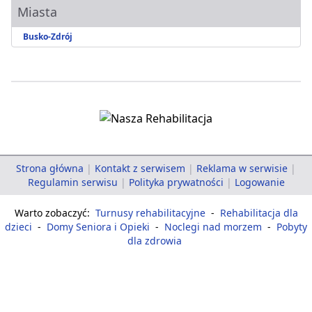
Miasta
Busko-Zdrój
Strona główna
|
Kontakt z serwisem
|
Reklama w serwisie
|
Regulamin serwisu
|
Polityka prywatności
|
Logowanie
Warto zobaczyć:
Turnusy rehabilitacyjne
-
Rehabilitacja dla
dzieci
-
Domy Seniora i Opieki
-
Noclegi nad morzem
-
Pobyty
dla zdrowia