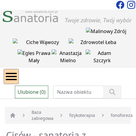
Ulubione (0)
Baza
fizykoterapia
fonoforeza
zabiegowa
Strona główna
Cisów - sanatoria z