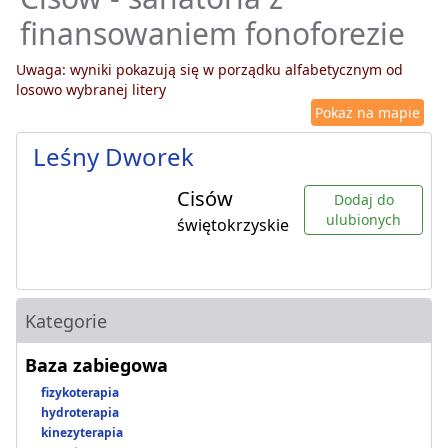
finansowaniem fonoforezie
Uwaga: wyniki pokazują się w porządku alfabetycznym od
losowo wybranej litery
Pokaż na mapie
Leśny Dworek
Cisów
Dodaj do
ulubionych
świętokrzyskie
Kategorie
Baza zabiegowa
fizykoterapia
hydroterapia
kinezyterapia