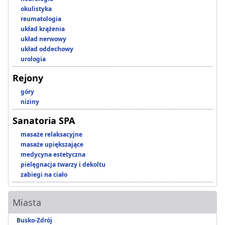
okulistyka
reumatologia
układ krążenia
układ nerwowy
układ oddechowy
urologia
Rejony
góry
niziny
Sanatoria SPA
masaże relaksacyjne
masaże upiększające
medycyna estetyczna
pielęgnacja twarzy i dekoltu
zabiegi na ciało
Miasta
Busko-Zdrój