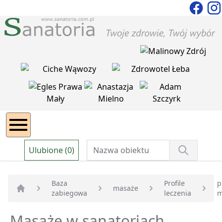
Ulubione (0)
Baza
Profile
p
masaże
zabiegowa
leczenia
m
Strona główna
Masaże w sanatoriach