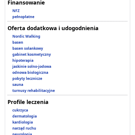
Finansowanie
NFZ
pełnopłatne
Oferta dodatkowa i udogodnienia
Nordic Walking
basen
basen solankowy
gabinet kosmetyczny
hipoterapia
jaskinie solno-jodowa
odnowa biologiczna
pobyty lecznicze
sauna
turnusy rehabilitacyjne
Profile leczenia
cukrzyca
dermatologia
kardiologia
narząd ruchu
neurologia