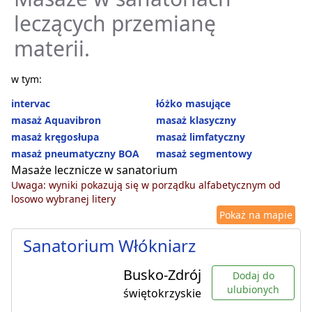
leczących przemianę
materii.
w tym:
intervac
łóżko masujące
masaż Aquavibron
masaż klasyczny
masaż kręgosłupa
masaż limfatyczny
masaż pneumatyczny BOA
masaż segmentowy
Masaże lecznicze w sanatorium
Uwaga: wyniki pokazują się w porządku alfabetycznym od
losowo wybranej litery
Pokaż na mapie
Sanatorium Włókniarz
Busko-Zdrój
Dodaj do
ulubionych
świętokrzyskie