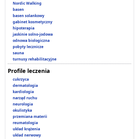
Nordic Walking
basen
basen solankowy
gabinet kosmetyczny
hipoterapia
jaskinie solno-jodowa
odnowa biologiczna
pobyty lecznicze
sauna
turnusy rehabilitacyjne
Profile leczenia
cukrzyca
dermatologia
kardiologia
narząd ruchu
neurologia
okulistyka
przemiana materii
reumatologia
układ krążenia
układ nerwowy