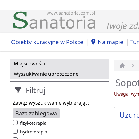
|
|
Obiekty kuracyjne w Polsce
Na mapie
Tur
Miejscowości
Strona 
Wyszukiwanie uproszczone
Sopot
Filtruj
Uwaga: wyni
Zawęź wyszukiwanie wybierając:
Baza zabiegowa
Uzdr
fizykoterapia
hydroterapia