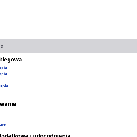
ie
abiegowa
apia
apia
rapia
owanie
tne
dodatkowa i udogodnienia