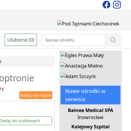
Ulubione (0)
t
ioptronie
ry
Nowe ośrodki w
Pokaż na mapie
serwisie
Balnea Medical SPA
Inowrocław
Dodaj do ulubionych
Kolejowy Szpital