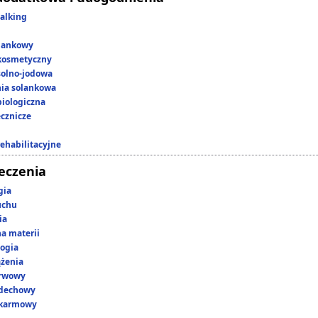
alking
lankowy
kosmetyczny
 solno-jodowa
nia solankowa
iologiczna
ecznicze
rehabilitacyjne
leczenia
gia
uchu
ia
a materii
ogia
ążenia
erwowy
ddechowy
okarmowy