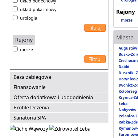
urologia
układ oddechowy
układ pokarmowy
Rejony
urologia
morze
Miasta
Rejony
Augustów
morze
Busko-Zdr
Ciechocin
Dąbki
Duszniki-Z
Baza zabiegowa
Horyniec-Z
Iwonicz-Zd
Finansowanie
Kołobrzeg
Oferta dodatkowa i udogodnienia
Krynica-Zd
Łeba
Profile leczenia
Nałęczów
Polanica-Z
Sanatoria SPA
Rabka-Zdr
Rymanów-
Sarbinowo