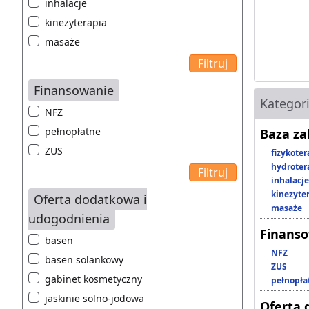
inhalacje
kinezyterapia
masaże
Finansowanie
Kategor
NFZ
pełnopłatne
Baza z
ZUS
fizykoter
hydroter
inhalacje
kinezyte
Oferta dodatkowa i
masaże
udogodnienia
Finans
basen
NFZ
basen solankowy
ZUS
gabinet kosmetyczny
pełnopła
jaskinie solno-jodowa
Oferta 