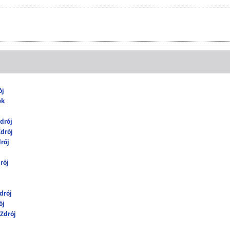
ój
ek
drój
drój
rój
rój
drój
ój
Zdrój