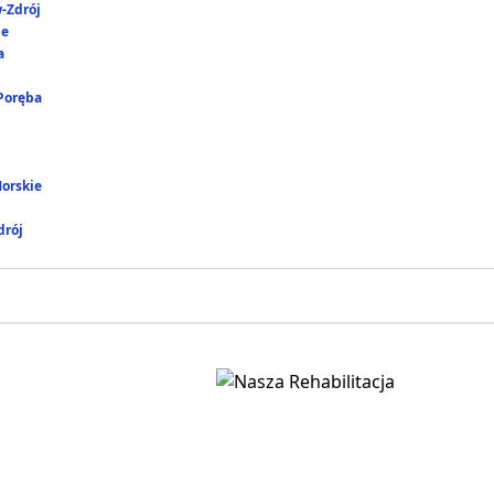
-Zdrój
ie
a
 Poręba
Morskie
rój