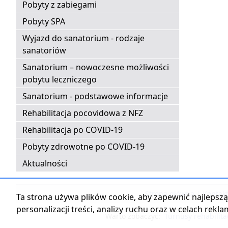
Pobyty z zabiegami
Pobyty SPA
Wyjazd do sanatorium - rodzaje
sanatoriów
Sanatorium – nowoczesne możliwości
pobytu leczniczego
Sanatorium - podstawowe informacje
Rehabilitacja pocovidowa z NFZ
Rehabilitacja po COVID-19
Pobyty zdrowotne po COVID-19
Aktualności
Strona główna
|
Kontak
Ta strona używa plików cookie, aby zapewnić najlepszą 
personalizacji treści, analizy ruchu oraz w celach rekl
Warto zobaczyć:
Turnusy rehabilita