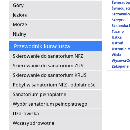
Świeradów
Góry
Świnoujśc
Jeziora
Szczawnic
Szczyrk
Morze
Szklarska
Tuczno
Niziny
Ustka
Ustroń
Przewodnik kuracjusza
Ustronie 
Wisła
Skierowanie do sanatorium NFZ
Wysowa-Zd
Skierowanie do sanatorium ZUS
Zakopane
Skierowanie do sanatorium KRUS
Pobyt w sanatorium NFZ - odpłatność
Sanatorium pełnopłatne
Wybór sanatorium pełnopłatnego
Uzdrowiska
Wczasy zdrowotne