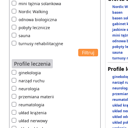
mini tężnia solankowa
Nordic W
Nordic Walking
basen
basen so
odnowa biologiczna
gabinet 
pobyty lecznicze
jaskinie
sauna
mini tęż
odnowa b
turnusy rehabilitacyjne
pobyty l
sauna
turnusy 
Profile leczenia
Profile 
ginekologia
ginekolo
narząd ruchu
narząd r
neurolog
neurologia
przemian
przemiana materii
reumatol
reumatologia
układ kr
układ n
układ krążenia
układ o
układ nerwowy
układ p