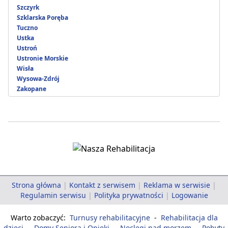
Szczyrk
Szklarska Poręba
Tuczno
Ustka
Ustroń
Ustronie Morskie
Wisła
Wysowa-Zdrój
Zakopane
Strona główna
|
Kontakt z serwisem
|
Reklama w serwisie
|
Regulamin serwisu
|
Polityka prywatności
|
Logowanie
Warto zobaczyć:
Turnusy rehabilitacyjne
-
Rehabilitacja dla
dzieci
-
Domy Seniora i Opieki
-
Noclegi nad morzem
-
Pobyty