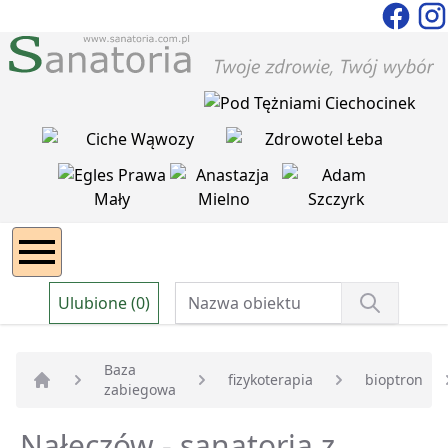
Ulubione (0)
Baza
fizykoterapia
bioptron
zabiegowa
Strona główna
Nałęczów - sanatoria z