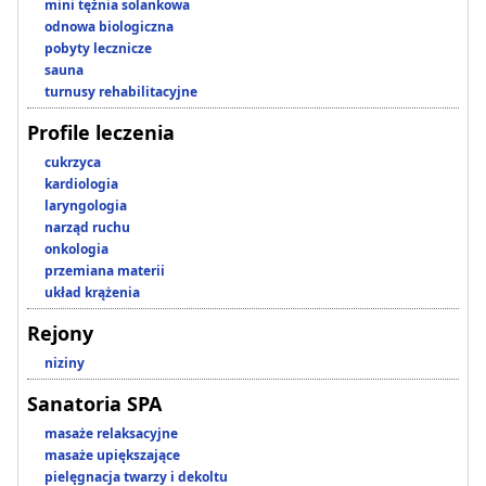
mini tężnia solankowa
odnowa biologiczna
pobyty lecznicze
sauna
turnusy rehabilitacyjne
Profile leczenia
cukrzyca
kardiologia
laryngologia
narząd ruchu
onkologia
przemiana materii
układ krążenia
Rejony
niziny
Sanatoria SPA
masaże relaksacyjne
masaże upiększające
pielęgnacja twarzy i dekoltu