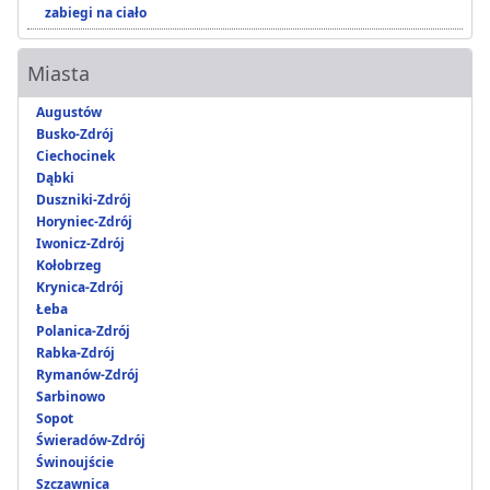
zabiegi na ciało
Miasta
Augustów
Busko-Zdrój
Ciechocinek
Dąbki
Duszniki-Zdrój
Horyniec-Zdrój
Iwonicz-Zdrój
Kołobrzeg
Krynica-Zdrój
Łeba
Polanica-Zdrój
Rabka-Zdrój
Rymanów-Zdrój
Sarbinowo
Sopot
Świeradów-Zdrój
Świnoujście
Szczawnica