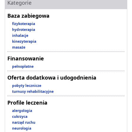
Kategorie
Baza zabiegowa
fizykoterapia
hydroterapia
inhalacje
kinezyterapia
masaże
Finansowanie
pełnopłatne
Oferta dodatkowa i udogodnienia
pobyty lecznicze
turnusy rehabilitacyjne
Profile leczenia
alergologia
cukrzyca
narząd ruchu
neurologia