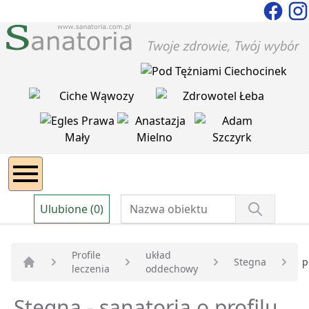
Ulubione (0)
Profile
układ
Stegna
p
leczenia
oddechowy
Strona główna
Stegna - sanatoria o profilu