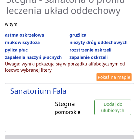
leczenia układ oddechowy
w tym:
astma oskrzelowa
gruźlica
mukowiscydoza
nieżyty dróg oddechowych
pylica płuc
rozstrzenie oskrzeli
zapalenia naczyń płucnych
zapalenie oskrzeli
Uwaga: wyniki pokazują się w porządku alfabetycznym od
losowo wybranej litery
Pokaż na mapie
Sanatorium Fala
Stegna
Dodaj do
ulubionych
pomorskie