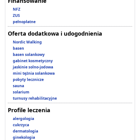
Finansowanie
NFZ
ZUS
pełnopłatne
Oferta dodatkowa i udogodnienia
Nordic Walking
basen
basen solankowy
gabinet kosmetyczny
jaskinie solno-jodowa
mini tężnia solankowa
pobyty lecznicze
sauna
solarium
turnusy rehabilitacyjne
Profile leczenia
alergologia
cukrzyca
dermatologia
ginekologia