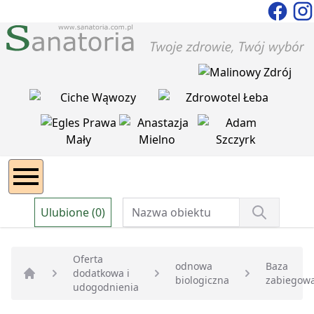
Ulubione (0)
Oferta
odnowa
Baza
dodatkowa i
biologiczna
zabiegow
Strona główna
udogodnienia