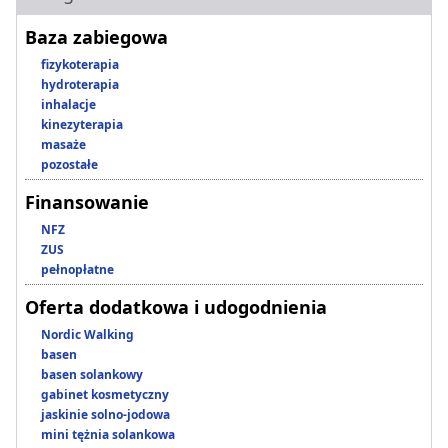
Baza zabiegowa
fizykoterapia
hydroterapia
inhalacje
kinezyterapia
masaże
pozostałe
Finansowanie
NFZ
ZUS
pełnopłatne
Oferta dodatkowa i udogodnienia
Nordic Walking
basen
basen solankowy
gabinet kosmetyczny
jaskinie solno-jodowa
mini tężnia solankowa