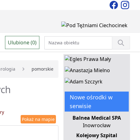
Ulubione (0)
rologia
pomorskie
ych
Nowe ośrodki w
serwisie
ry
Balnea Medical SPA
Pokaż na mapie
Inowrocław
Kolejowy Szpital