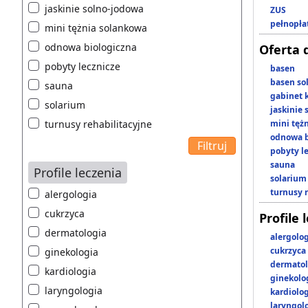
jaskinie solno-jodowa
ZUS
pełnopła
mini tężnia solankowa
odnowa biologiczna
Oferta 
pobyty lecznicze
basen
basen so
sauna
gabinet 
solarium
jaskinie
turnusy rehabilitacyjne
mini tęż
odnowa b
pobyty l
sauna
Profile leczenia
solarium
turnusy 
alergologia
cukrzyca
Profile 
dermatologia
alergolo
cukrzyca
ginekologia
dermatol
kardiologia
ginekolo
laryngologia
kardiolo
laryngol