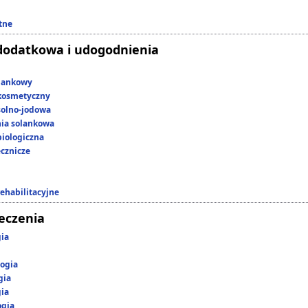
tne
dodatkowa i udogodnienia
lankowy
kosmetyczny
 solno-jodowa
nia solankowa
iologiczna
ecznicze
rehabilitacyjne
leczenia
gia
ogia
gia
gia
ogia