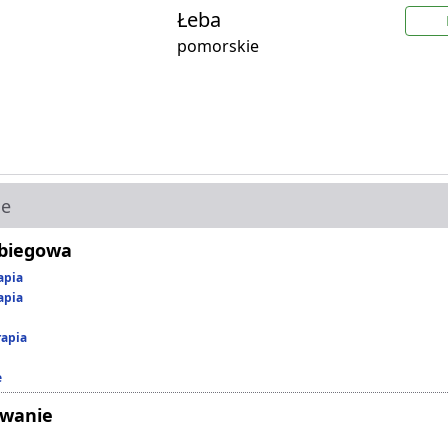
Łeba
pomorskie
ie
abiegowa
apia
apia
rapia
e
owanie