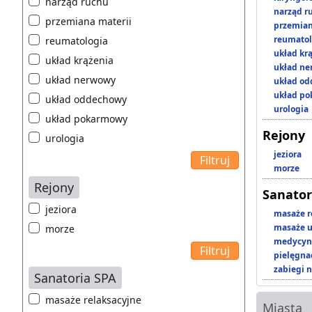
narząd ruchu
narząd r
przemiana materii
przemian
reumatol
reumatologia
układ kr
układ krążenia
układ n
układ nerwowy
układ o
układ p
układ oddechowy
urologia
układ pokarmowy
Rejony
urologia
jeziora
morze
Rejony
Sanator
jeziora
masaże r
masaże u
morze
medycyna
pielęgnac
zabiegi n
Sanatoria SPA
masaże relaksacyjne
Miasta