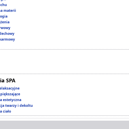
uchu
a materii
ogia
ążenia
erwowy
ddechowy
okarmowy
ia SPA
elaksacyjne
piększające
 estetyczna
ja twarzy i dekoltu
a ciało