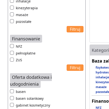
inhalacje
kinezyterapia
masaże
pozostałe
Finansowanie
NFZ
Kategor
pełnopłatne
ZUS
Baza z
fizykoter
hydroter
Oferta dodatkowa i
inhalacje
kinezyte
udogodnienia
masaże
basen
pozostał
basen solankowy
Finans
gabinet kosmetyczny
NFZ