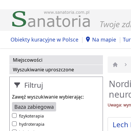
|
|
Obiekty kuracyjne w Polsce
Na mapie
Tur
Miejscowości
Wyszukiwanie uproszczone
Strona 
Nordi
Filtruj
neuro
Zawęź wyszukiwanie wybierając:
Uwaga: wyni
Baza zabiegowa
fizykoterapia
Lech 
hydroterapia