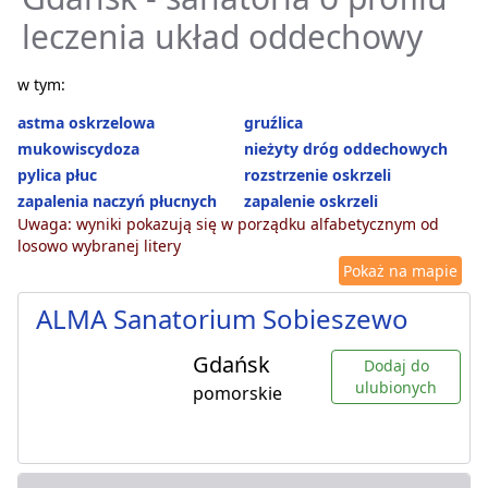
leczenia układ oddechowy
w tym:
astma oskrzelowa
gruźlica
mukowiscydoza
nieżyty dróg oddechowych
pylica płuc
rozstrzenie oskrzeli
zapalenia naczyń płucnych
zapalenie oskrzeli
Uwaga: wyniki pokazują się w porządku alfabetycznym od
losowo wybranej litery
Pokaż na mapie
ALMA Sanatorium Sobieszewo
Gdańsk
Dodaj do
ulubionych
pomorskie