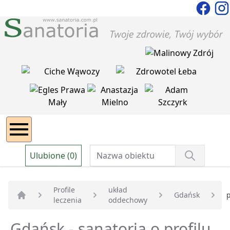
Ulubione (0)
Profile
układ
Gdańsk
leczenia
oddechowy
Strona główna
Gdańsk - sanatoria o profilu