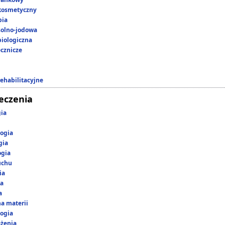
kosmetyczny
pia
 solno-jodowa
iologiczna
ecznicze
rehabilitacyjne
leczenia
gia
ogia
gia
ogia
uchu
ia
ka
a
a materii
ogia
ążenia