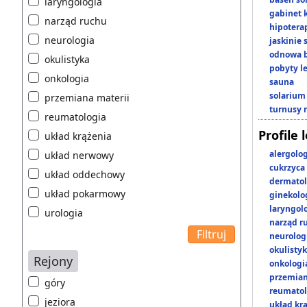
laryngologia
gabinet 
narząd ruchu
hipotera
neurologia
jaskinie
odnowa b
okulistyka
pobyty l
onkologia
sauna
solarium
przemiana materii
turnusy 
reumatologia
Profile 
układ krążenia
alergolo
układ nerwowy
cukrzyca
układ oddechowy
dermatol
układ pokarmowy
ginekolo
laryngol
urologia
narząd r
neurolog
okulisty
Rejony
onkologi
przemian
góry
reumatol
jeziora
układ kr