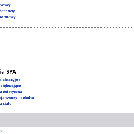
erwowy
ddechowy
okarmowy
ia SPA
elaksacyjne
piększające
 estetyczna
ja twarzy i dekoltu
a ciało
ek