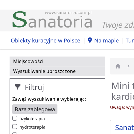
|
|
Obiekty kuracyjne w Polsce
Na mapie
Tur
Miejscowości
Wyszukiwanie uproszczone
Strona 
Mini 
Filtruj
kardi
Zawęź wyszukiwanie wybierając:
Uwaga: wyni
Baza zabiegowa
fizykoterapia
Sana
hydroterapia