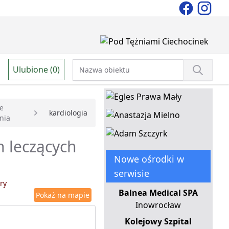
Ulubione (0)
le
kardiologia
nia
h leczących
Nowe ośrodki w
serwisie
ry
Balnea Medical SPA
Pokaż na mapie
Inowrocław
Kolejowy Szpital