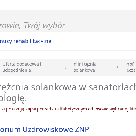
nusy rehabilitacyjne
Oferta dodatkowa i
mini tężnia
Profi
udogodnienia
solankowa
lecze
główna
tężcnia solankowa w sanatoriac
ologię.
ki pokazują się w porządku alfabetycznym od losowo wybranej lite
torium Uzdrowiskowe ZNP