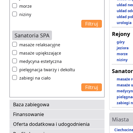
układ n
morze
układ o
niziny
układ p
urologia
Rejony
Sanatoria SPA
góry
masaże relaksacyjne
jeziora
masaże upiększające
morze
niziny
medycyna estetyczna
pielęgnacja twarzy i dekoltu
Sanator
zabiegi na ciało
masaże r
masaże u
medycyna
pielęgnac
zabiegi n
Baza zabiegowa
Finansowanie
Miasta
Oferta dodatkowa i udogodnienia
Ciechocin