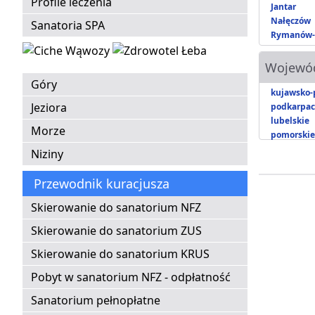
Profile leczenia
Jantar
Nałęczów
Sanatoria SPA
Rymanów-
Wojewó
Góry
kujawsko-
Jeziora
podkarpac
lubelskie
Morze
pomorskie
Niziny
Przewodnik kuracjusza
Skierowanie do sanatorium NFZ
Skierowanie do sanatorium ZUS
Skierowanie do sanatorium KRUS
Pobyt w sanatorium NFZ - odpłatność
Sanatorium pełnopłatne