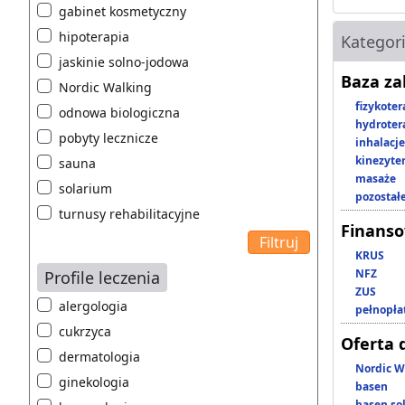
gabinet kosmetyczny
hipoterapia
Kategor
jaskinie solno-jodowa
Baza z
Nordic Walking
fizykoter
odnowa biologiczna
hydroter
pobyty lecznicze
inhalacje
kinezyte
sauna
masaże
solarium
pozostał
turnusy rehabilitacyjne
Finans
KRUS
NFZ
Profile leczenia
ZUS
alergologia
pełnopła
cukrzyca
Oferta 
dermatologia
Nordic W
ginekologia
basen
basen so