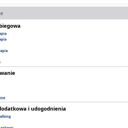
ie
abiegowa
apia
apia
rapia
e
owanie
tne
dodatkowa i udogodnienia
alking
lankowy