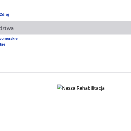
Zdrój
dztwa
pomorskie
kie