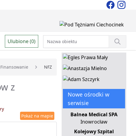
Ulubione (0)
Finansowanie
NFZ
ów z
Nowe ośrodki w
serwisie
ry
Balnea Medical SPA
Pokaż na mapie
Inowrocław
Kolejowy Szpital