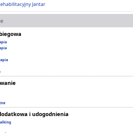
Rehabilitacyjny Jantar
ie
abiegowa
apia
apia
rapia
e
owanie
tne
dodatkowa i udogodnienia
alking