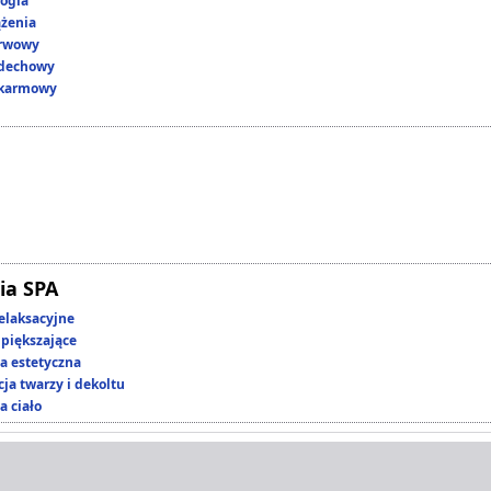
ogia
ążenia
erwowy
ddechowy
okarmowy
ia SPA
elaksacyjne
piększające
 estetyczna
ja twarzy i dekoltu
a ciało