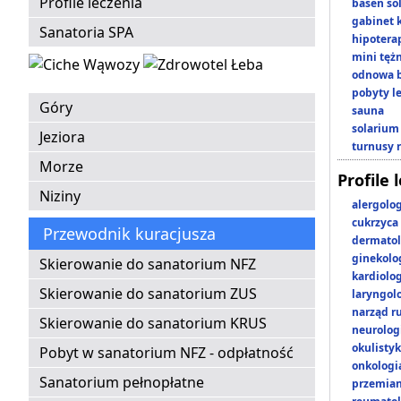
Profile leczenia
basen so
gabinet 
Sanatoria SPA
hipotera
mini tęż
odnowa b
pobyty l
Góry
sauna
solarium
Jeziora
turnusy 
Morze
Profile 
Niziny
alergolo
cukrzyca
Przewodnik kuracjusza
dermatol
ginekolo
Skierowanie do sanatorium NFZ
kardiolo
Skierowanie do sanatorium ZUS
laryngol
narząd r
Skierowanie do sanatorium KRUS
neurolog
okulisty
Pobyt w sanatorium NFZ - odpłatność
onkologi
Sanatorium pełnopłatne
przemian