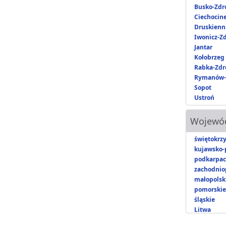
Busko-Zdr
Ciechocin
Druskienni
Iwonicz-Zd
Jantar
Kołobrzeg
Rabka-Zdr
Rymanów-
Sopot
Ustroń
Wojewó
świętokrzy
kujawsko-
podkarpac
zachodnio
małopolsk
pomorskie
śląskie
Litwa