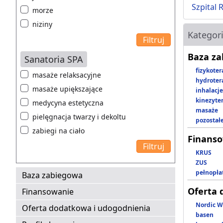
Szpital 
morze
niziny
Kategor
Baza z
Sanatoria SPA
fizykoter
masaże relaksacyjne
hydroter
masaże upiększające
inhalacje
kinezyte
medycyna estetyczna
masaże
pielęgnacja twarzy i dekoltu
pozostał
zabiegi na ciało
Finans
KRUS
ZUS
pełnopła
Baza zabiegowa
Oferta 
Finansowanie
Nordic W
Oferta dodatkowa i udogodnienia
basen