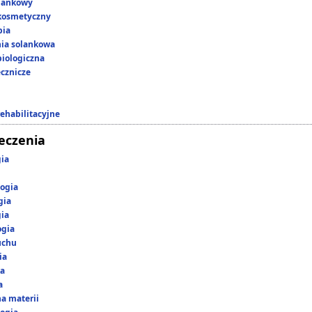
lankowy
kosmetyczny
pia
nia solankowa
iologiczna
ecznicze
rehabilitacyjne
leczenia
gia
ogia
gia
gia
ogia
uchu
ia
ka
a
a materii