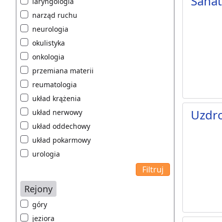
Sana
laryngologia
narząd ruchu
neurologia
okulistyka
onkologia
przemiana materii
reumatologia
układ krążenia
Uzdr
układ nerwowy
układ oddechowy
układ pokarmowy
urologia
Rejony
góry
jeziora