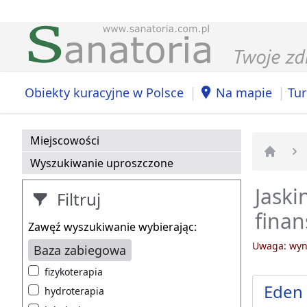
|
|
Obiekty kuracyjne w Polsce
Na mapie
Tur
Miejscowości
Wyszukiwanie uproszczone
Strona 
Jaski
Filtruj
fina
Zawęź wyszukiwanie wybierając:
Uwaga: wyni
Baza zabiegowa
fizykoterapia
Eden 
hydroterapia