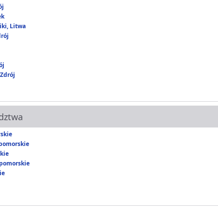
ój
ek
ki, Litwa
rój
ój
Zdrój
dztwa
skie
pomorskie
kie
pomorskie
ie