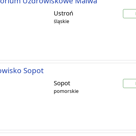
torium Uzdrowiskowe Malwa
Ustroń
śląskie
owisko Sopot
Sopot
pomorskie