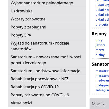
reumatol
Wybór sanatorium pełnopłatnego
układ kr
układ n
Uzdrowiska
układ o
Wczasy zdrowotne
układ p
urologia
Pobyty z zabiegami
Rejony
Pobyty SPA
góry
Wyjazd do sanatorium - rodzaje
jeziora
sanatoriów
morze
niziny
Sanatorium – nowoczesne możliwości
pobytu leczniczego
Sanator
Sanatorium - podstawowe informacje
masaże r
masaże u
Rehabilitacja pocovidowa z NFZ
medycyna
pielęgnac
Rehabilitacja po COVID-19
zabiegi n
Pobyty zdrowotne po COVID-19
Aktualności
Miasta