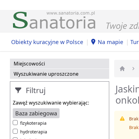
|
|
Obiekty kuracyjne w Polsce
Na mapie
Tur
Miejscowości
Wyszukiwanie uproszczone
Strona 
Jaski
Filtruj
onkol
Zawęź wyszukiwanie wybierając:
Baza zabiegowa
Brak
fizykoterapia
Brak
hydroterapia