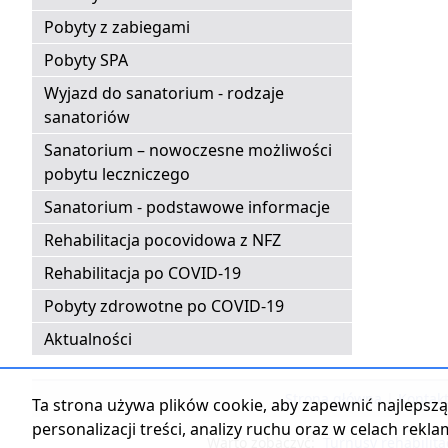
Pobyty z zabiegami
Pobyty SPA
Wyjazd do sanatorium - rodzaje
sanatoriów
Sanatorium – nowoczesne możliwości
pobytu leczniczego
Sanatorium - podstawowe informacje
Rehabilitacja pocovidowa z NFZ
Rehabilitacja po COVID-19
Pobyty zdrowotne po COVID-19
Aktualności
Strona główna
|
Kontak
Ta strona używa plików cookie, aby zapewnić najlepszą 
personalizacji treści, analizy ruchu oraz w celach rekl
Warto zobaczyć:
Turnusy rehabilita