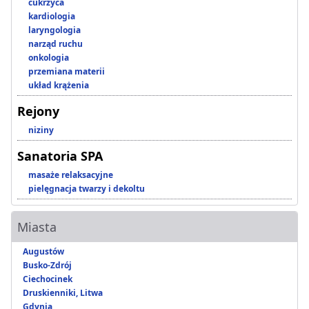
cukrzyca
kardiologia
laryngologia
narząd ruchu
onkologia
przemiana materii
układ krążenia
Rejony
niziny
Sanatoria SPA
masaże relaksacyjne
pielęgnacja twarzy i dekoltu
Miasta
Augustów
Busko-Zdrój
Ciechocinek
Druskienniki, Litwa
Gdynia