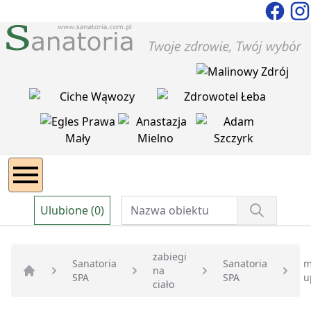
Ulubione (0)
zabiegi
Sanatoria
Sanatoria
m
na
SPA
SPA
u
Strona główna
ciało