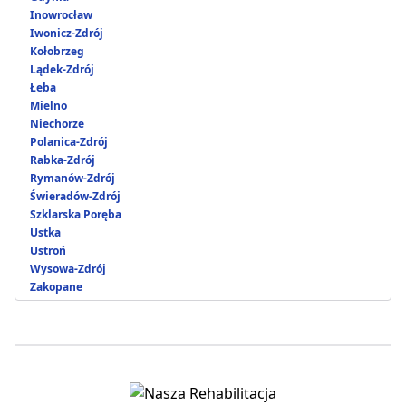
Inowrocław
Iwonicz-Zdrój
Kołobrzeg
Lądek-Zdrój
Łeba
Mielno
Niechorze
Polanica-Zdrój
Rabka-Zdrój
Rymanów-Zdrój
Świeradów-Zdrój
Szklarska Poręba
Ustka
Ustroń
Wysowa-Zdrój
Zakopane