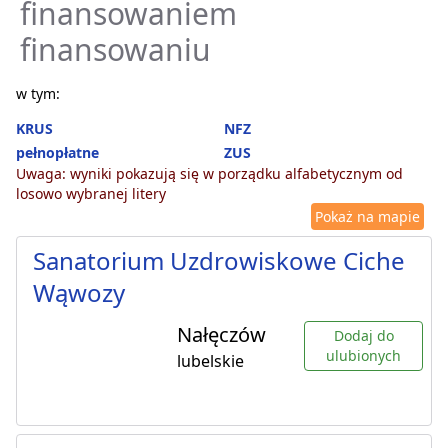
finansowaniem
finansowaniu
w tym:
KRUS
NFZ
pełnopłatne
ZUS
Uwaga: wyniki pokazują się w porządku alfabetycznym od
losowo wybranej litery
Pokaż na mapie
Sanatorium Uzdrowiskowe Ciche
Wąwozy
Nałęczów
Dodaj do
ulubionych
lubelskie