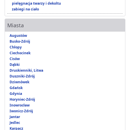
pielęgnacja twarzy i dekoltu
zabiegi na ciało
Miasta
Augustów
Busko-Zdrój
Chłopy
Ciechocinek
Cisów
Dąbki
Druskienniki, Litwa
Duszniki-Zdrój
Dziwnówek
Gdańsk
Gdynia
Horyniec-Zdrój
Inowrocław
Iwonicz-Zdrój
Jantar
Jedlec
Karpacz