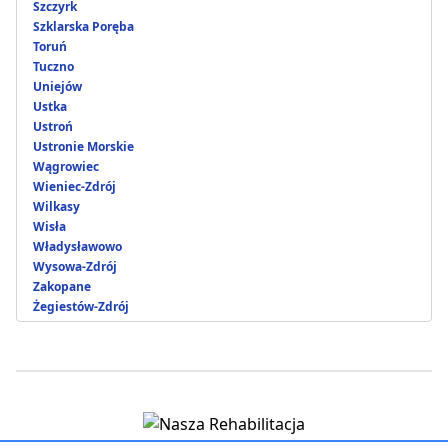
Szczyrk
Szklarska Poręba
Toruń
Tuczno
Uniejów
Ustka
Ustroń
Ustronie Morskie
Wągrowiec
Wieniec-Zdrój
Wilkasy
Wisła
Władysławowo
Wysowa-Zdrój
Zakopane
Żegiestów-Zdrój