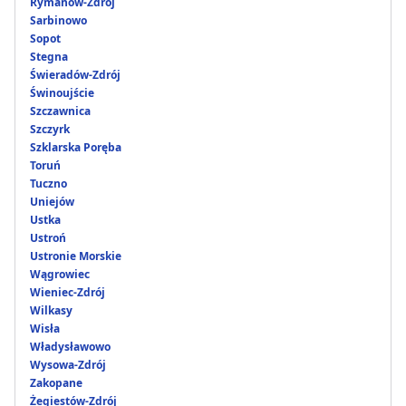
Rymanów-Zdrój
Sarbinowo
Sopot
Stegna
Świeradów-Zdrój
Świnoujście
Szczawnica
Szczyrk
Szklarska Poręba
Toruń
Tuczno
Uniejów
Ustka
Ustroń
Ustronie Morskie
Wągrowiec
Wieniec-Zdrój
Wilkasy
Wisła
Władysławowo
Wysowa-Zdrój
Zakopane
Żegiestów-Zdrój