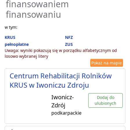
finansowaniem
finansowaniu
w tym:
KRUS
NFZ
pełnopłatne
ZUS
Uwaga: wyniki pokazują się w porządku alfabetycznym od
losowo wybranej litery
Pokaż na mapie
Centrum Rehabilitacji Rolników
KRUS w Iwoniczu Zdroju
Iwonicz-
Dodaj do
ulubionych
Zdrój
podkarpackie