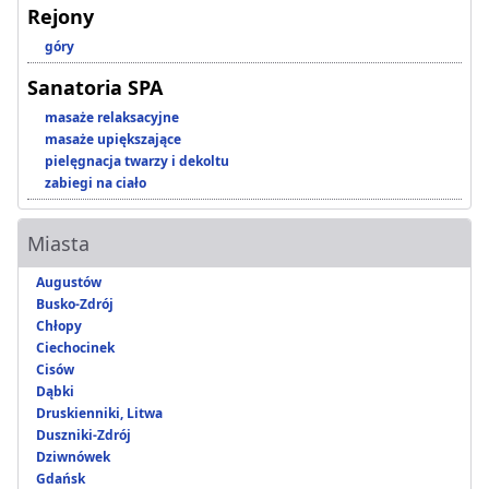
Rejony
góry
Sanatoria SPA
masaże relaksacyjne
masaże upiększające
pielęgnacja twarzy i dekoltu
zabiegi na ciało
Miasta
Augustów
Busko-Zdrój
Chłopy
Ciechocinek
Cisów
Dąbki
Druskienniki, Litwa
Duszniki-Zdrój
Dziwnówek
Gdańsk