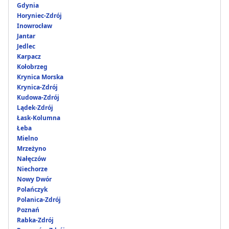
Gdynia
Horyniec-Zdrój
Inowrocław
Jantar
Jedlec
Karpacz
Kołobrzeg
Krynica Morska
Krynica-Zdrój
Kudowa-Zdrój
Lądek-Zdrój
Łask-Kolumna
Łeba
Mielno
Mrzeżyno
Nałęczów
Niechorze
Nowy Dwór
Polańczyk
Polanica-Zdrój
Poznań
Rabka-Zdrój