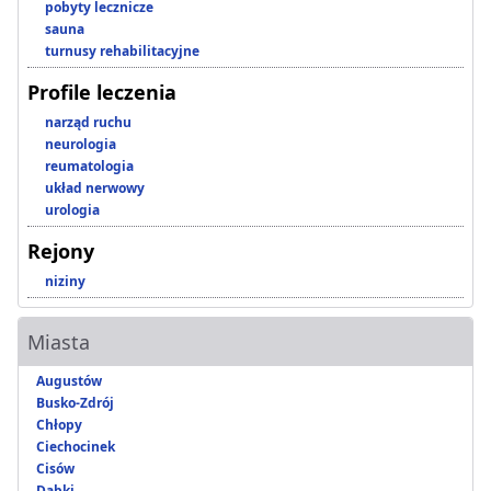
pobyty lecznicze
sauna
turnusy rehabilitacyjne
Profile leczenia
narząd ruchu
neurologia
reumatologia
układ nerwowy
urologia
Rejony
niziny
Miasta
Augustów
Busko-Zdrój
Chłopy
Ciechocinek
Cisów
Dąbki