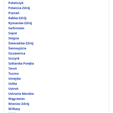
Polańczyk
Polanica-Zdrój
Poznań
Rabka-Zdrój
Rymanów-Zdrój
Sarbinowo
Sopot
Stegna
Świeradów-Zdrój
Świnoujście
Szczawnica
Szczyrk
Szklarska Poręba
Toruń
Tuczno
Uniejów
Ustka
Ustroń
Ustronie Morskie
Wągrowiec
Wieniec-Zdrój
Wilkasy