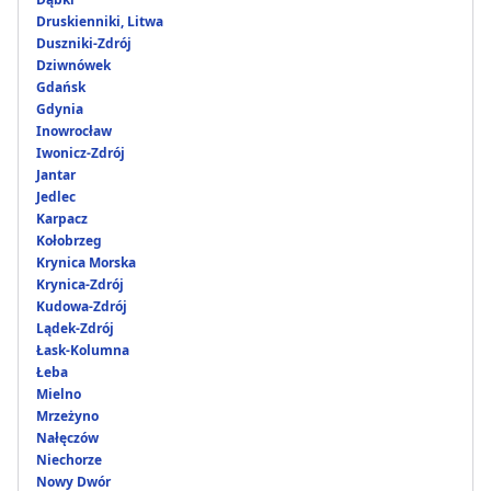
Druskienniki, Litwa
Duszniki-Zdrój
Dziwnówek
Gdańsk
Gdynia
Inowrocław
Iwonicz-Zdrój
Jantar
Jedlec
Karpacz
Kołobrzeg
Krynica Morska
Krynica-Zdrój
Kudowa-Zdrój
Lądek-Zdrój
Łask-Kolumna
Łeba
Mielno
Mrzeżyno
Nałęczów
Niechorze
Nowy Dwór