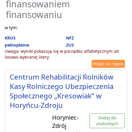
finansowaniem
finansowaniu
w tym:
KRUS
NFZ
pełnopłatne
ZUS
Uwaga: wyniki pokazują się w porządku alfabetycznym od
losowo wybranej litery
Pokaż na mapie
Centrum Rehabilitacji Rolników
Kasy Rolniczego Ubezpieczenia
Społecznego „Kresowiak” w
Horyńcu-Zdroju
Horyniec-
Dodaj do
ulubionych
Zdrój