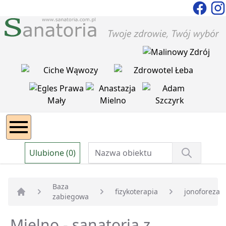
Ulubione (0)
Baza
fizykoterapia
jonoforeza
zabiegowa
Strona główna
Mielno - sanatoria z