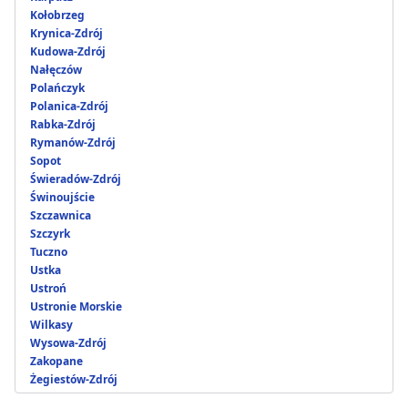
Kołobrzeg
Krynica-Zdrój
Kudowa-Zdrój
Nałęczów
Polańczyk
Polanica-Zdrój
Rabka-Zdrój
Rymanów-Zdrój
Sopot
Świeradów-Zdrój
Świnoujście
Szczawnica
Szczyrk
Tuczno
Ustka
Ustroń
Ustronie Morskie
Wilkasy
Wysowa-Zdrój
Zakopane
Żegiestów-Zdrój