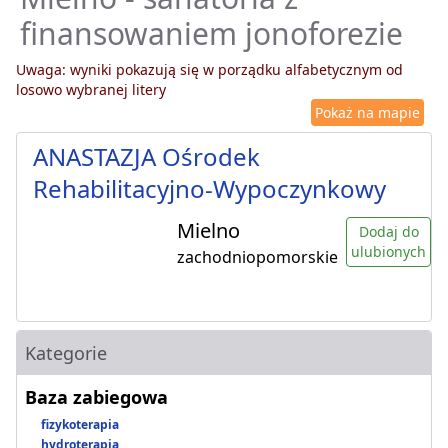
finansowaniem jonoforezie
Uwaga: wyniki pokazują się w porządku alfabetycznym od
losowo wybranej litery
Pokaż na mapie
ANASTAZJA Ośrodek
Rehabilitacyjno-Wypoczynkowy
Mielno
Dodaj do
ulubionych
zachodniopomorskie
Kategorie
Baza zabiegowa
fizykoterapia
hydroterapia