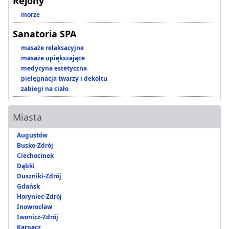
Rejony
morze
Sanatoria SPA
masaże relaksacyjne
masaże upiększające
medycyna estetyczna
pielęgnacja twarzy i dekoltu
zabiegi na ciało
Miasta
Augustów
Busko-Zdrój
Ciechocinek
Dąbki
Duszniki-Zdrój
Gdańsk
Horyniec-Zdrój
Inowrocław
Iwonicz-Zdrój
Karpacz