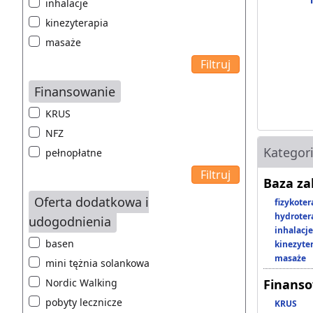
inhalacje
kinezyterapia
masaże
Finansowanie
KRUS
NFZ
Kategor
pełnopłatne
Baza z
Oferta dodatkowa i
fizykoter
hydroter
udogodnienia
inhalacje
basen
kinezyte
masaże
mini tężnia solankowa
Nordic Walking
Finans
pobyty lecznicze
KRUS