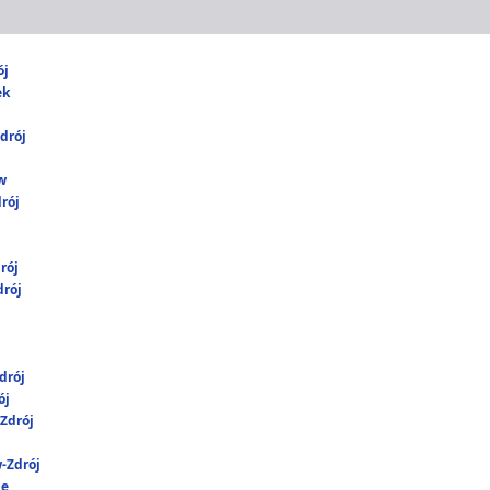
ój
ek
drój
w
rój
rój
rój
drój
ój
Zdrój
-Zdrój
ie