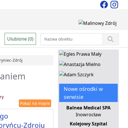
Ulubione (0)
ryniec-Zdrój
owaniem
Nowe ośrodki w
serwisie
ry
Pokaż na mapie
Balnea Medical SPA
ego
Inowrocław
oryńcu-Zdroju
Kolejowy Szpital