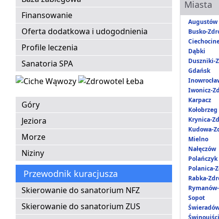
Miasta
Finansowanie
Augustów
Oferta dodatkowa i udogodnienia
Busko-Zdr
Ciechocin
Profile leczenia
Dąbki
Duszniki-Z
Sanatoria SPA
Gdańsk
Inowrocła
Iwonicz-Zd
Karpacz
Góry
Kołobrzeg
Jeziora
Krynica-Zd
Kudowa-Zd
Morze
Mielno
Nałęczów
Niziny
Polańczyk
Polanica-Z
Przewodnik kuracjusza
Rabka-Zdr
Rymanów-
Skierowanie do sanatorium NFZ
Sopot
Skierowanie do sanatorium ZUS
Świeradów
Świnoujśc