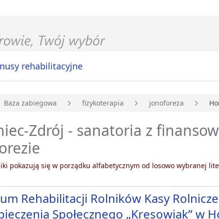
nusy rehabilitacyjne
Baza zabiegowa
fizykoterapia
jonoforeza
Ho
główna
iec-Zdrój - sanatoria z finans
orezie
ki pokazują się w porządku alfabetycznym od losowo wybranej lite
um Rehabilitacji Rolników Kasy Rolnicz
ieczenia Społecznego „Kresowiak” w H