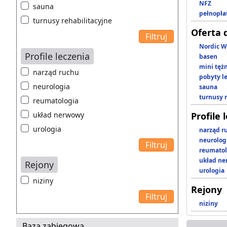
NFZ
sauna
pełnopła
turnusy rehabilitacyjne
Oferta 
Nordic W
Profile leczenia
basen
mini tęż
narząd ruchu
pobyty l
neurologia
sauna
turnusy 
reumatologia
układ nerwowy
Profile 
urologia
narząd r
neurolog
reumatol
układ n
Rejony
urologia
niziny
Rejony
niziny
Baza zabiegowa