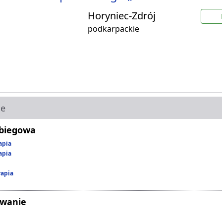
Horyniec-Zdrój
podkarpackie
ie
abiegowa
apia
apia
rapia
owanie