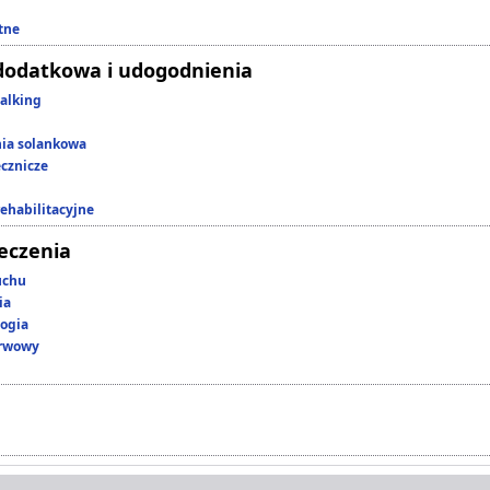
tne
dodatkowa i udogodnienia
alking
nia solankowa
ecznicze
rehabilitacyjne
leczenia
uchu
ia
ogia
erwowy