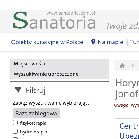
|
|
Obiekty kuracyjne w Polsce
Na mapie
Tur
Miejscowości
Strona 
Wyszukiwanie uproszczone
Horyn
Filtruj
jonof
Zawęź wyszukiwanie wybierając:
Uwaga: wyni
Baza zabiegowa
fizykoterapia
Centr
hydroterapia
Ubezp