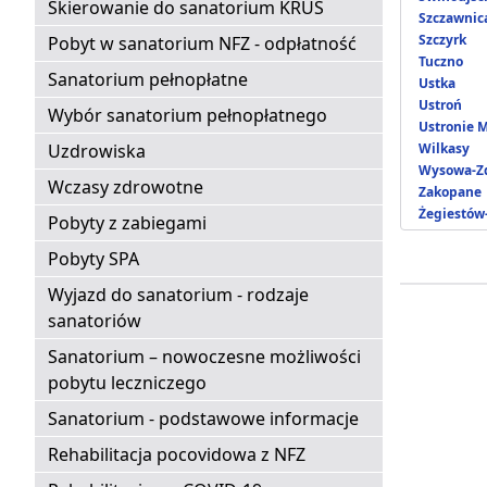
Skierowanie do sanatorium KRUS
Szczawnic
Szczyrk
Pobyt w sanatorium NFZ - odpłatność
Tuczno
Sanatorium pełnopłatne
Ustka
Ustroń
Wybór sanatorium pełnopłatnego
Ustronie 
Uzdrowiska
Wilkasy
Wysowa-Zd
Wczasy zdrowotne
Zakopane
Żegiestów
Pobyty z zabiegami
Pobyty SPA
Wyjazd do sanatorium - rodzaje
sanatoriów
Sanatorium – nowoczesne możliwości
pobytu leczniczego
Sanatorium - podstawowe informacje
Rehabilitacja pocovidowa z NFZ