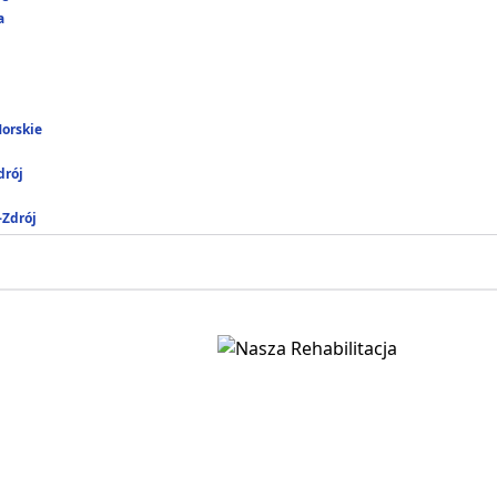
a
Morskie
rój
-Zdrój