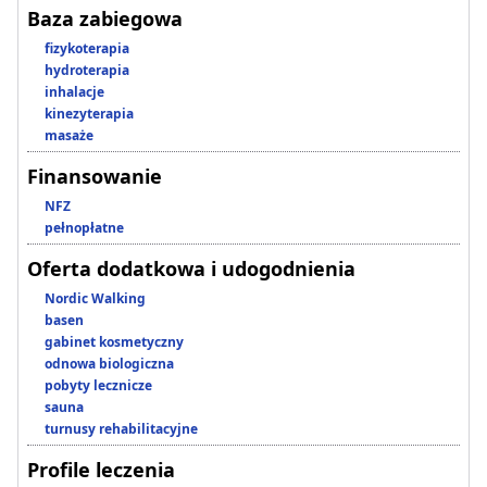
Baza zabiegowa
fizykoterapia
hydroterapia
inhalacje
kinezyterapia
masaże
Finansowanie
NFZ
pełnopłatne
Oferta dodatkowa i udogodnienia
Nordic Walking
basen
gabinet kosmetyczny
odnowa biologiczna
pobyty lecznicze
sauna
turnusy rehabilitacyjne
Profile leczenia