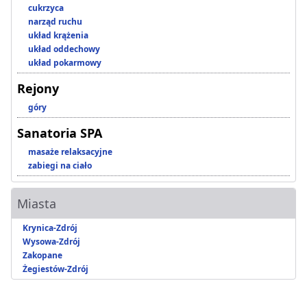
cukrzyca
narząd ruchu
układ krążenia
układ oddechowy
układ pokarmowy
Rejony
góry
Sanatoria SPA
masaże relaksacyjne
zabiegi na ciało
Miasta
Krynica-Zdrój
Wysowa-Zdrój
Zakopane
Żegiestów-Zdrój