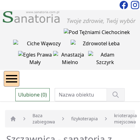
Ulubione (0)
Baza
krioterapia
fizykoterapia
zabiegowa
miejscowa
Strona główna
Szczawnica - sanatoria z