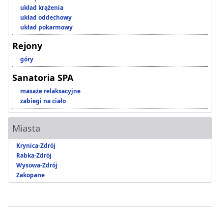
układ krążenia
układ oddechowy
układ pokarmowy
Rejony
góry
Sanatoria SPA
masaże relaksacyjne
zabiegi na ciało
Miasta
Krynica-Zdrój
Rabka-Zdrój
Wysowa-Zdrój
Zakopane