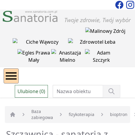
Ulubione (0)
Baza
fizykoterapia
bioptron
zabiegowa
Strona główna
Szczawnica - sanatoria z