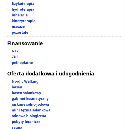
fizykoterapia
hydroterapia
inhalacje
kinezyterapia
masaże
pozostałe
Finansowanie
NFZ
ZUS
pełnopłatne
Oferta dodatkowa i udogodnienia
Nordic Walking
basen
basen solankowy
gabinet kosmetyczny
jaskinie solno-jodowa
mini tężnia solankowa
odnowa biologiczna
pobyty lecznicze
sauna